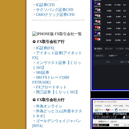
・
IG証券CFD
・
サクソバンク証券CFD
・
GMOクリック証券CFD
FX取引会社ア行
・
IG証券[FX]
・
アイネット証券[アイネット
FX]
・
インヴァスト証券【くりっ
く365】
・
SBI証券
・
SBI FXトレード[SBI
FXTRADE]
・
FXブロードネット
・
岡三証券【くりっく365】
FX取引会社カ行
・
外為オンライン
・
外為どっとコム[外貨ネクス
トネオ]
・
ゴールデンウェイジャパン
[MT4]