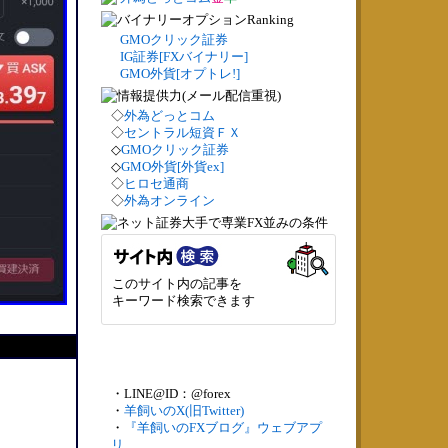
GMOクリック証券
IG証券[FXバイナリー]
GMO外貨[オプトレ!]
◇
外為どっとコム
◇
セントラル短資ＦＸ
◇
GMOクリック証券
◇
GMO外貨[外貨ex]
◇
ヒロセ通商
◇
外為オンライン
このサイト内の記事を
キーワード検索できます
・LINE@ID：@forex
・
羊飼いのX(旧Twitter)
・
『羊飼いのFXブログ』ウェブアプ
リ