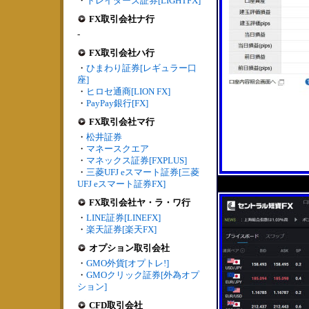
・
トレイダーズ証券[LIGHTFX]
FX取引会社ナ行
-
FX取引会社ハ行
・
ひまわり証券[レギュラー口
座]
・
ヒロセ通商[LION FX]
・
PayPay銀行[FX]
FX取引会社マ行
・
松井証券
・
マネースクエア
・
マネックス証券[FXPLUS]
・
三菱UFJ eスマート証券[三菱
UFJ eスマート証券FX]
FX取引会社ヤ・ラ・ワ行
・
LINE証券[LINEFX]
・
楽天証券[楽天FX]
オプション取引会社
・
GMO外貨[オプトレ!]
・
GMOクリック証券[外為オプ
ション]
CFD取引会社