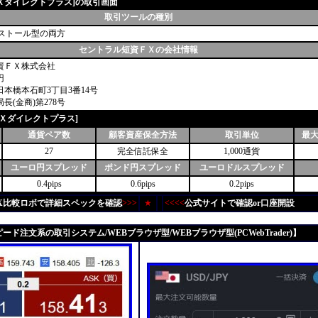
Ｘダイレクトプラス]の取引画面
取引ツールの種別
ンストール型の両方
セントラル短資ＦＸの会社情報
資ＦＸ株式会社
円
本橋本石町3丁目3番14号
(金商)第278号
Ｘダイレクトプラス]
通貨ペア数
顧客資産保全方法
取引単位
最
27
完全信託保全
1,000通貨
ユーロ円スプレッド
ポンド円スプレッド
ユーロドルスプレッド
0.4pips
0.6pips
0.2pips
X比較ロボで詳細スペックを確認
>>>
★
<<<<
公式サイトで確認or口座開設
ード注文系の取引システム/WEBブラウザ型/WEBブラウザ型(PCWebTrader)】