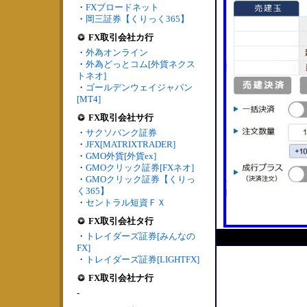
・
FXブロードネット
・
岡三証券【くりっく365】
FX取引会社カ行
・
外為オンライン
・
外為どっとコム[外貨ネクス
トネオ]
・
ゴールデンウェイジャパン
[MT4]
FX取引会社サ行
・
サクソバンク証券
・
JFX[MATRIXTRADER]
・
GMO外貨[外貨ex]
・
GMOクリック証券[FXネオ]
・
GMOクリック証券【くりっ
く365】
・
セントラル短資ＦＸ
FX取引会社タ行
・
トレイダーズ証券[みんなの
FX]
・
トレイダーズ証券[LIGHTFX]
FX取引会社ナ行
-