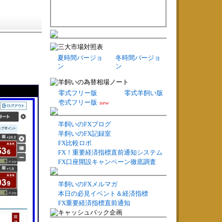
夏時間バージョ
冬時間バージョ
ン
ン
零式フリー版
零式羊飼い版
壱式フリー版
new
羊飼いのFXブログ
羊飼いのFX記録室
FX比較ロボ
FX！重要経済指標直前通知システム
FX口座開設キャンペーン徹底調査
羊飼いのFXメルマガ
本日の必見イベント＆経済指標
FX重要経済指標直前通知