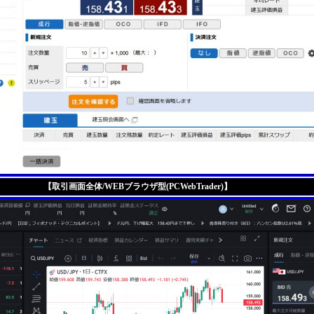
【取引画面全体/WEBブラウザ型(PCWebTrader)】