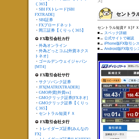
ス]
く365】
・
SBI FXトレード[SBI
セントラ
FXTRADE]
・
SBI証券
・
FXブロードネット
セントラル短資ＦＸ[Ｆ
・
岡三証券【くりっく365】
■→
スペック詳細
■→
公式サイトで確認
FX取引会社カ行
■→
iPhone版FX取引シ
・
外為オンライン
■→
Android版FX取引
・
外為どっとコム[外貨ネクス
トネオ]
・
ゴールデンウェイジャパン
[MT4]
FX取引会社サ行
・
サクソバンク証券
・
JFX[MATRIXTRADER]
・
GMO外貨[外貨ex]
・
GMOクリック証券[FXネオ]
・
GMOクリック証券【くりっ
く365】
・
セントラル短資ＦＸ
FX取引会社タ行
・
トレイダーズ証券[みんなの
FX]