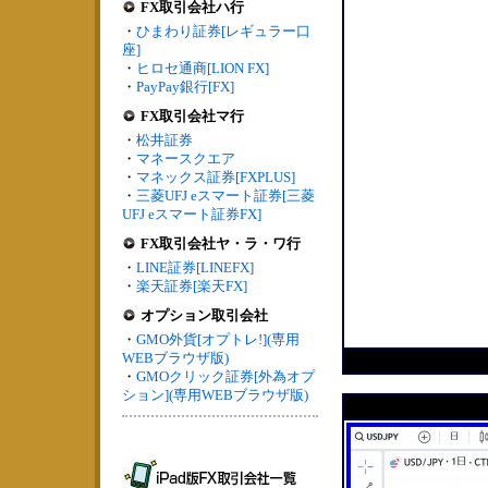
FX取引会社ハ行
・
ひまわり証券[レギュラー口
座]
・
ヒロセ通商[LION FX]
・
PayPay銀行[FX]
FX取引会社マ行
・
松井証券
・
マネースクエア
・
マネックス証券[FXPLUS]
・
三菱UFJ eスマート証券[三菱
UFJ eスマート証券FX]
FX取引会社ヤ・ラ・ワ行
・
LINE証券[LINEFX]
・
楽天証券[楽天FX]
オプション取引会社
・
GMO外貨[オプトレ!](専用
WEBブラウザ版)
・
GMOクリック証券[外為オプ
ション](専用WEBブラウザ版)