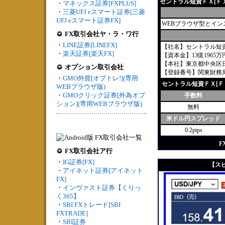
セントラル短資ＦＸ[Ｆ
・
マネックス証券[FXPLUS]
・
三菱UFJ eスマート証券[三菱
UFJ eスマート証券FX]
WEBブラウザ型とイ
FX取引会社ヤ・ラ・ワ行
・
LINE証券[LINEFX]
【社名】セントラル短
・
楽天証券[楽天FX]
【資本金】13億1965万
【本社】東京都中央区日
オプション取引会社
【登録番号】関東財務局長
・
GMO外貨[オプトレ!](専用
セントラル短資ＦＸ[Ｆ
WEBブラウザ版)
・
GMOクリック証券[外為オプ
手数料
ション](専用WEBブラウザ版)
無料
米ドル円スプレッド
0.2pips
F
FX取引会社ア行
・
IG証券[FX]
【スピ
・
アイネット証券[アイネット
FX]
・
インヴァスト証券【くりっ
く365】
・
SBI FXトレード[SBI
FXTRADE]
・
SBI証券