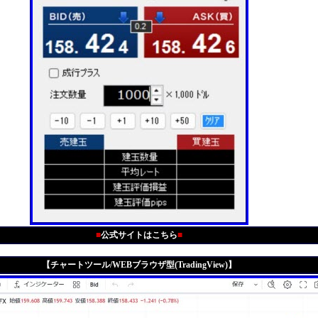
■
公式サイトはこちら
■
【チャートツール/WEBブラウザ型(TradingView)】