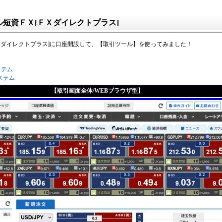
ル短資ＦＸ[ＦＸダイレクトプラス]
Ｘダイレクトプラス]に口座開設して、【取引ツール】を使ってみました！
ステム
システム
【取引画面全体/WEBブラウザ型】