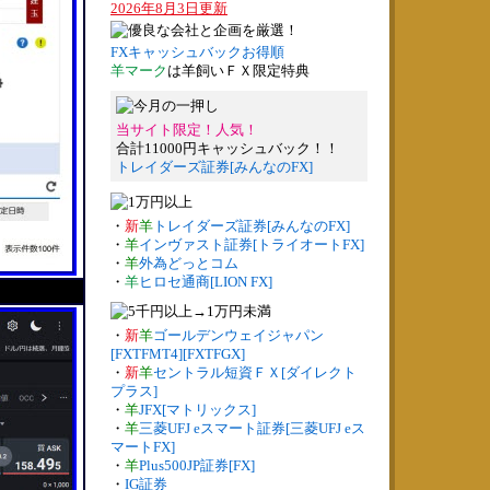
2026年8月3日更新
FXキャッシュバックお得順
羊マーク
は羊飼いＦＸ限定特典
当サイト限定！人気！
合計11000円キャッシュバック！！
トレイダーズ証券[みんなのFX]
・
新
羊
トレイダーズ証券[みんなのFX]
・
羊
インヴァスト証券[トライオートFX]
・
羊
外為どっとコム
・
羊
ヒロセ通商[LION FX]
・
新
羊
ゴールデンウェイジャパン
[FXTFMT4][FXTFGX]
・
新
羊
セントラル短資ＦＸ[ダイレクト
プラス]
・
羊
JFX[マトリックス]
・
羊
三菱UFJ eスマート証券[三菱UFJ eス
マートFX]
・
羊
Plus500JP証券[FX]
・
IG証券