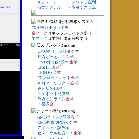
・
スプレッド
・
スワップ金利
・
売買シグナル
・
取引システム
FX比較ロボはコチラ
金マーク
はキャッシュバックあり
羊マーク
は羊飼い限定特典あり
GMOクリック証券
金
羊
外為どっとコム
金
羊
GMO外貨[外貨ex]
金
羊
LIGHT FX
金
羊
LION FX
金
羊
FXブロードネット
金
羊
JFX[マトリックス]
金
羊
みんなのFX
金
羊
アイネット証券
羊
外為オンライン
金
羊
IG証券
金
GMOクリック証券
金
羊
GMO外貨[外貨ex]
金
羊
アイネット証券
羊
セントラル短資ＦＸ
金
羊