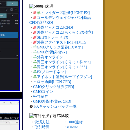
・
新
羊
トレイダーズ証券[LIGHT FX]
・
新
ゴールデンウェイジャパン[商品
CFD][商品KO]
・
新
外為どっとコム[CFD]
・
新
外為どっとコム[らくらくFX積立]
・
新
SBIFXトレード[FX]
・
新
外為ファイネスト[MT4][MT5]
・
羊
GMOクリック証券[FXネオ]
・
羊
GMO外貨[外貨ex]
・
羊
外為オンライン
・
羊
岡三オンライン[くりっく株365]
・
羊
岡三オンライン[くりっく365]
・
羊
FXブロードネット
・
羊
アイネット証券[ループイフダン]
・
ヒロセ通商[LION CFD]
・
GMOクリック証券[CFD]
・
GMOコイン
・
松井証券
・
GMO外貨[外貨ex CFD]
FXキャッシュバック一覧
・
決済方法
・
1000通貨
・
取引時間
・
iPhone