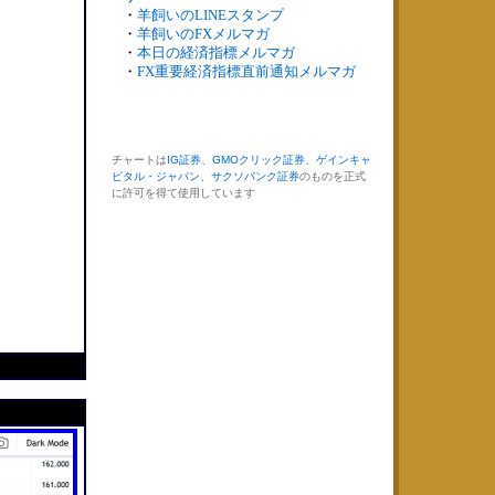
・
羊飼いのLINEスタンプ
・
羊飼いのFXメルマガ
・
本日の経済指標メルマガ
・
FX重要経済指標直前通知メルマガ
チャートは
IG証券
、
GMOクリック証券
、
ゲインキャ
ピタル・ジャパン
、
サクソバンク証券
のものを正式
に許可を得て使用しています