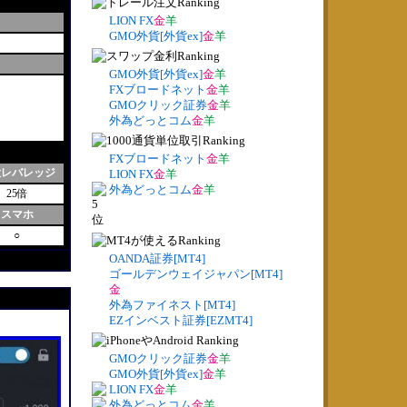
LION FX
金
羊
GMO外貨[外貨ex]
金
羊
GMO外貨[外貨ex]
金
羊
FXブロードネット
金
羊
GMOクリック証券
金
羊
外為どっとコム
金
羊
FXブロードネット
金
羊
大レバレッジ
LION FX
金
羊
外為どっとコム
金
羊
25倍
スマホ
○
OANDA証券[MT4]
ゴールデンウェイジャパン[MT4]
金
外為ファイネスト[MT4]
EZインベスト証券[EZMT4]
GMOクリック証券
金
羊
GMO外貨[外貨ex]
金
羊
LION FX
金
羊
外為どっとコム
金
羊