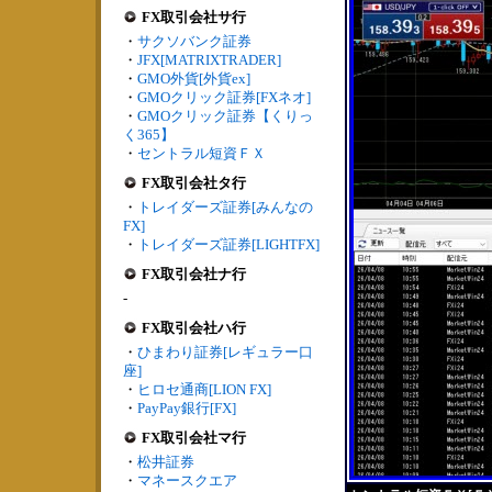
FX取引会社サ行
・
サクソバンク証券
・
JFX[MATRIXTRADER]
・
GMO外貨[外貨ex]
・
GMOクリック証券[FXネオ]
・
GMOクリック証券【くりっ
く365】
・
セントラル短資ＦＸ
FX取引会社タ行
・
トレイダーズ証券[みんなの
FX]
・
トレイダーズ証券[LIGHTFX]
FX取引会社ナ行
-
FX取引会社ハ行
・
ひまわり証券[レギュラー口
座]
・
ヒロセ通商[LION FX]
・
PayPay銀行[FX]
FX取引会社マ行
・
松井証券
・
マネースクエア