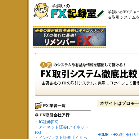
羊飼いがFXチャ
＆取引システム
本サイトはプロモー
FX取引会社ア行
・
IG証券[FX]
・
アイネット証券[アイネット
FX]
HOME
>>
FX取引会社サ
・
インヴァスト証券【くりっ