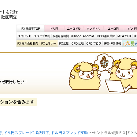
ートを記録
を徹底調査
ションを含みます
行
,
ドル円スプレッド1.0銭以下
,
ドル円スプレッド変動
>>セントラル短資ＦＸ[ＦＸ