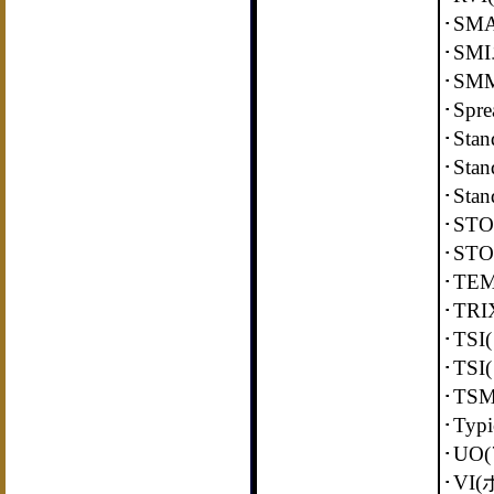
･SM
･S
･SM
･Spre
･Sta
･Sta
･Sta
･ST
･ST
･TE
･TR
･TS
･TS
･TS
･Typ
･U
･V