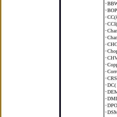
･B
･BO
･CC
･CC
･Ch
･Ch
･CH
･Ch
･C
･Co
･Cor
･CR
･D
･DE
･DM
･D
･DS