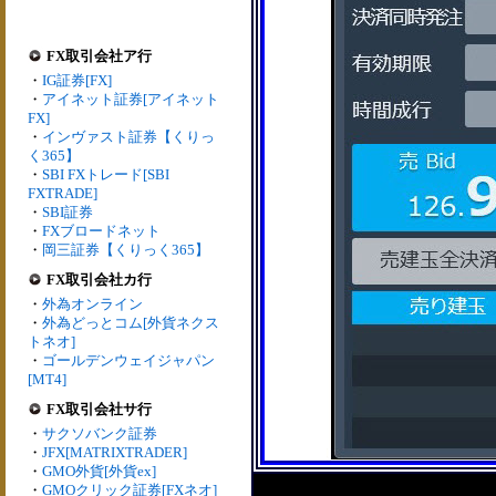
FX取引会社ア行
・
IG証券[FX]
・
アイネット証券[アイネット
FX]
・
インヴァスト証券【くりっ
く365】
・
SBI FXトレード[SBI
FXTRADE]
・
SBI証券
・
FXブロードネット
・
岡三証券【くりっく365】
FX取引会社カ行
・
外為オンライン
・
外為どっとコム[外貨ネクス
トネオ]
・
ゴールデンウェイジャパン
[MT4]
FX取引会社サ行
・
サクソバンク証券
・
JFX[MATRIXTRADER]
・
GMO外貨[外貨ex]
・
GMOクリック証券[FXネオ]