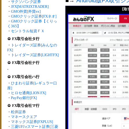
■→
Android版FX取引
・
サクソバンク証券
・
JFX[MATRIXTRADER]
【取
・
GMO外貨[外貨ex]
・
GMOクリック証券[FXネオ]
・
GMOクリック証券【くりっ
く365】
・
セントラル短資ＦＸ
FX取引会社タ行
・
トレイダーズ証券[みんなの
FX]
・
トレイダーズ証券[LIGHTFX]
FX取引会社ナ行
-
FX取引会社ハ行
・
ひまわり証券[レギュラー口
座]
・
ヒロセ通商[LION FX]
・
PayPay銀行[FX]
FX取引会社マ行
・
松井証券
・
マネースクエア
・
マネックス証券[FXPLUS]
・
三菱UFJ eスマート証券[三菱