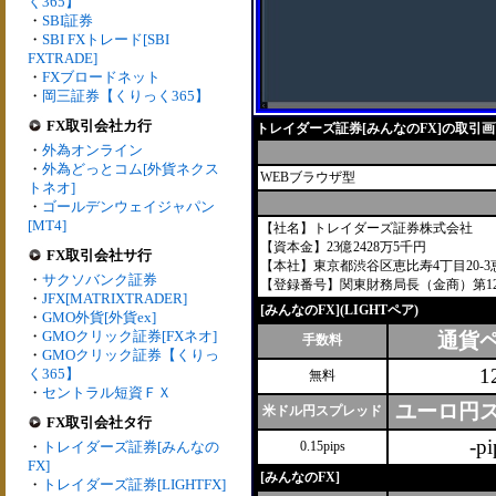
く365】
・
SBI証券
・
SBI FXトレード[SBI
FXTRADE]
・
FXブロードネット
・
岡三証券【くりっく365】
FX取引会社カ行
トレイダーズ証券[みんなのFX]の取引
・
外為オンライン
・
外為どっとコム[外貨ネクス
WEBブラウザ型
トネオ]
・
ゴールデンウェイジャパン
[MT4]
【社名】トレイダーズ証券株式会社
【資本金】23億2428万5千円
FX取引会社サ行
【本社】東京都渋谷区恵比寿4丁目20-
・
サクソバンク証券
【登録番号】関東財務局長（金商）第12
・
JFX[MATRIXTRADER]
[みんなのFX](LIGHTペア)
・
GMO外貨[外貨ex]
・
GMOクリック証券[FXネオ]
通貨
手数料
・
GMOクリック証券【くりっ
1
く365】
無料
・
セントラル短資ＦＸ
ユーロ円
米ドル円スプレッド
FX取引会社タ行
-pi
・
トレイダーズ証券[みんなの
0.15pips
FX]
[みんなのFX]
・
トレイダーズ証券[LIGHTFX]