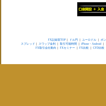
FX記録室TOP
｜
ドル円
｜
ユーロドル
｜
ポ
スプレッド
｜
スワップ金利
｜
取引可能時間
｜
iPhone・Android
｜
FX取引会社動向
｜
FXセミナー
｜
FX比較
｜
CFD比較