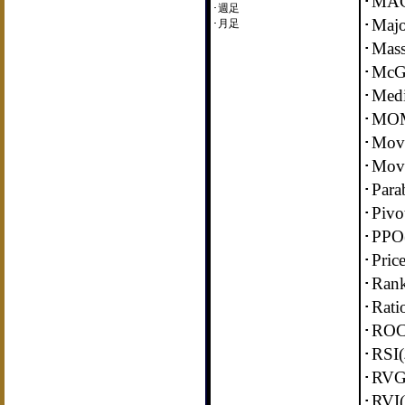
･MA
･週足
･Maj
･月足
･Ma
･Mc
･Med
･MO
･Movi
･Mov
･Pa
･Pi
･PP
･Pri
･Rank
･Rati
･RO
･RS
･RV
･RV