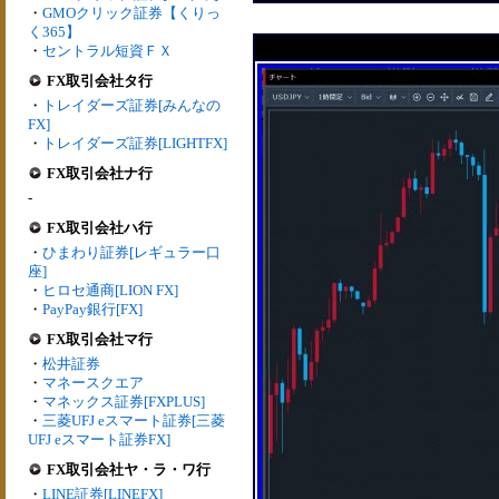
・
GMOクリック証券【くりっ
く365】
・
セントラル短資ＦＸ
FX取引会社タ行
・
トレイダーズ証券[みんなの
FX]
・
トレイダーズ証券[LIGHTFX]
FX取引会社ナ行
-
FX取引会社ハ行
・
ひまわり証券[レギュラー口
座]
・
ヒロセ通商[LION FX]
・
PayPay銀行[FX]
FX取引会社マ行
・
松井証券
・
マネースクエア
・
マネックス証券[FXPLUS]
・
三菱UFJ eスマート証券[三菱
UFJ eスマート証券FX]
FX取引会社ヤ・ラ・ワ行
・
LINE証券[LINEFX]