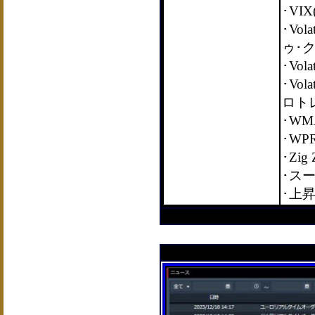
･VI
･Vol
ゥ･
･Vol
･Vol
ロト
･WM
･WP
･Zig
･ス
･上昇