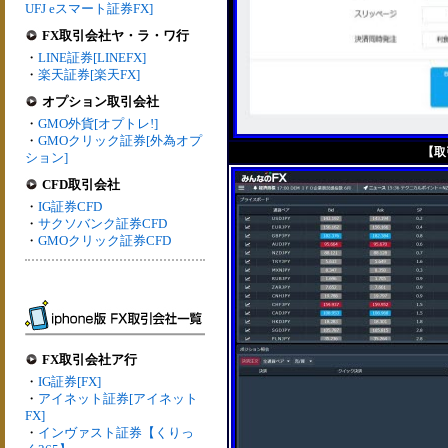
UFJ eスマート証券FX]
FX取引会社ヤ・ラ・ワ行
・
LINE証券[LINEFX]
・
楽天証券[楽天FX]
オプション取引会社
・
GMO外貨[オプトレ!]
・
GMOクリック証券[外為オプ
【取
ション]
CFD取引会社
・
IG証券CFD
・
サクソバンク証券CFD
・
GMOクリック証券CFD
FX取引会社ア行
・
IG証券[FX]
・
アイネット証券[アイネット
FX]
・
インヴァスト証券【くりっ