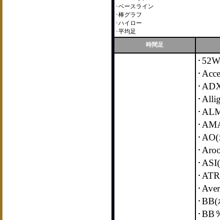
･ベースライン
･棒グラフ
･ハイロー
･平均足
時間足
･52W
･Accel
･AD
･Al
･AL
･AM
･AO
･Ar
･AS
･AT
･Ave
･BB
･B