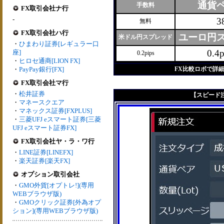
通貨
手数料
FX取引会社ナ行
-
3
無料
FX取引会社ハ行
ユーロ円
米ドル円スプレッド
・
ひまわり証券[レギュラー口
0.4p
座]
0.2pips
・
ヒロセ通商[LION FX]
・
PayPay銀行[FX]
FX比較ロボで詳
FX取引会社マ行
・
松井証券
【スピード注
・
マネースクエア
・
マネックス証券[FXPLUS]
・
三菱UFJ eスマート証券[三菱
UFJ eスマート証券FX]
FX取引会社ヤ・ラ・ワ行
・
LINE証券[LINEFX]
・
楽天証券[楽天FX]
オプション取引会社
・
GMO外貨[オプトレ!](専用
WEBブラウザ版)
・
GMOクリック証券[外為オプ
ション](専用WEBブラウザ版)