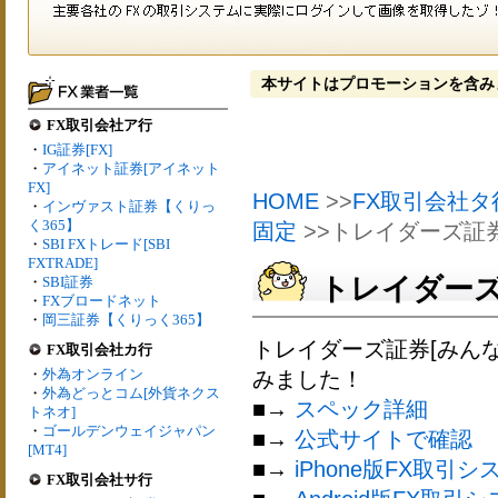
本サイトはプロモーションを含み
FX取引会社ア行
・
IG証券[FX]
・
アイネット証券[アイネット
FX]
HOME
>>
FX取引会社タ
・
インヴァスト証券【くりっ
く365】
固定
>>トレイダーズ証券
・
SBI FXトレード[SBI
FXTRADE]
トレイダーズ
・
SBI証券
・
FXブロードネット
・
岡三証券【くりっく365】
トレイダーズ証券[みん
FX取引会社カ行
・
外為オンライン
みました！
・
外為どっとコム[外貨ネクス
■→
スペック詳細
トネオ]
・
ゴールデンウェイジャパン
■→
公式サイトで確認
[MT4]
■→
iPhone版FX取引シ
FX取引会社サ行