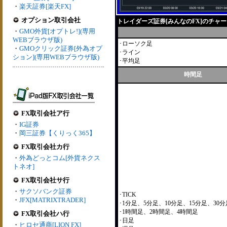
・
楽天証券[楽天FX]
オプション取引会社
トレイダーズ証券[みんなのFX]のチャ
・
GMO外貨[オプトレ!](専用
WEBブラウザ版)
･ローソク足
・
GMOクリック証券[外為オプ
･ライン
ション](専用WEBブラウザ版)
･平均足
時間足
FX取引会社ア行
・
IG証券
・
岡三証券【くりっく365】
FX取引会社カ行
・
外為どっとコム[外貨ネクス
トネオ]
FX取引会社サ行
・
サクソバンク証券
･TICK
・
JFX[MATRIXTRADER]
･1分足、5分足、10分足、15分足、30分
･1時間足、2時間足、4時間足
FX取引会社ハ行
･日足
・
ヒロセ通商[LION FX]