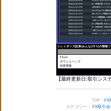
トレイダーズ証券[みんなのFX]の情報
･FXi24
･ダウジョーンズ
･決算情報
【最終更新日:取引システム2
TOP：
F
カテゴリー：
FX取引