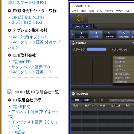
UFJ eスマート証券FX]
FX取引会社ヤ・ラ・ワ行
・
LINE証券[LINEFX]
・
楽天証券[楽天FX]
オプション取引会社
・
GMO外貨[オプトレ!]
・
GMOクリック証券[外為オプ
ション]
CFD取引会社
・
IG証券CFD
・
サクソバンク証券CFD
・
GMOクリック証券CFD
FX取引会社ア行
・
IG証券[FX]
・
アイネット証券[アイネット
FX]
・
インヴァスト証券【くりっ
く365】
・
SBI証券