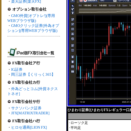
・
楽天証券[楽天FX]
オプション取引会社
・
GMO外貨[オプトレ!](専用
WEBブラウザ版)
・
GMOクリック証券[外為オプ
ション](専用WEBブラウザ版)
FX取引会社ア行
・
IG証券
・
岡三証券【くりっく365】
FX取引会社カ行
・
外為どっとコム[外貨ネクス
トネオ]
FX取引会社サ行
・
サクソバンク証券
ひまわり証券[ひまわりFXレギュラー口
・
JFX[MATRIXTRADER]
FX取引会社ハ行
･ローソク足
・
ヒロセ通商[LION FX]
･平均足