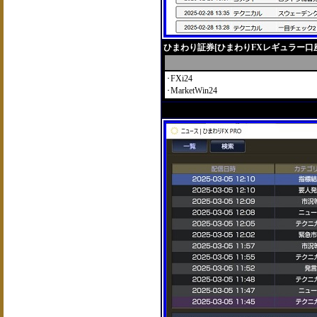
ひまわり証券[ひまわりFXレギュラー口
･FXi24
･MarketWin24