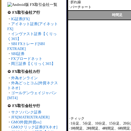
･折れ線
･バーチャート
FX取引会社ア行
時間足
・
IG証券[FX]
・
アイネット証券[アイネット
FX]
・
インヴァスト証券【くりっ
く365】
・
SBI FXトレード[SBI
FXTRADE]
・
SBI証券
・
FXブロードネット
・
岡三証券【くりっく365】
FX取引会社カ行
・
外為オンライン
・
外為どっとコム[外貨ネクス
トネオ]
・
ゴールデンウェイジャパン
[MT4]
FX取引会社サ行
・
サクソバンク証券
・
JFX[MATRIXTRADER]
･ティック
・
GMO外貨[外貨ex]
･1分足、5分足、10分足、15分足、20分
・
GMOクリック証券[FXネオ]
･1時間足、2時間足、4時間足、6時間足