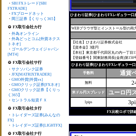
・
SBI FXトレード[SBI
FXTRADE]
・
FXブロードネット
ひまわり証券[ひまわりFXレギュラー口
・
岡三証券【くりっく365】
FX取引会社カ行
WEBブラウザ型とインストール型の両
・
外為オンライン
・
外為どっとコム[外貨ネクス
【社名】ひまわり証券株式会社
トネオ]
【資本金】3億円
・
ゴールデンウェイジャパン
【本社】東京都千代田区丸の内一丁目11
[MT4]
【登録番号】関東財務局長(金商)第150
FX取引会社サ行
ひまわり証券[ひまわりFXレギュラー口
・
サクソバンク証券
通貨
手数料
・
JFX[MATRIXTRADER]
・
GMO外貨[外貨ex]
2
無料
・
GMOクリック証券[FXネオ]
・
GMOクリック証券【くりっ
ユーロ円
米ドル円スプレッド
く365】
・
セントラル短資ＦＸ
3pi
1pips
FX取引会社タ行
FX比較ロボで詳
・
トレイダーズ証券[みんなの
FX]
・
トレイダーズ証券[LIGHTFX]
FX取引会社ナ行