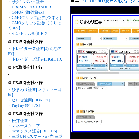
■→
Android版FX取引
・
サクソバンク証券
・
JFX[MATRIXTRADER]
・
GMO外貨[外貨ex]
・
GMOクリック証券[FXネオ]
・
GMOクリック証券【くりっ
く365】
・
セントラル短資ＦＸ
FX取引会社タ行
・
トレイダーズ証券[みんなの
FX]
・
トレイダーズ証券[LIGHTFX]
FX取引会社ナ行
-
FX取引会社ハ行
・
ひまわり証券[レギュラー口
座]
・
ヒロセ通商[LION FX]
・
PayPay銀行[FX]
FX取引会社マ行
・
松井証券
・
マネースクエア
・
マネックス証券[FXPLUS]
・
三菱UFJ eスマート証券[三菱