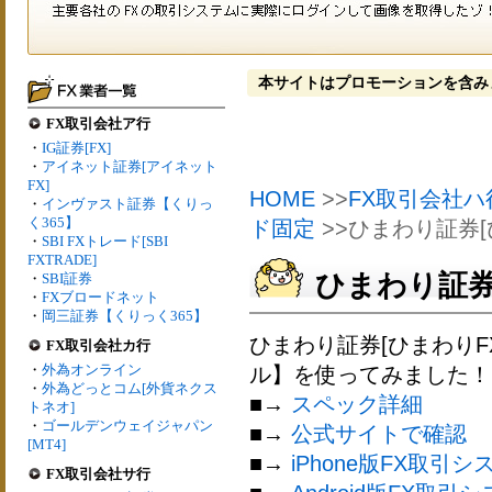
本サイトはプロモーションを含み
FX取引会社ア行
・
IG証券[FX]
・
アイネット証券[アイネット
FX]
HOME
>>
FX取引会社ハ
・
インヴァスト証券【くりっ
く365】
ド固定
>>ひまわり証券[
・
SBI FXトレード[SBI
FXTRADE]
ひまわり証券
・
SBI証券
・
FXブロードネット
・
岡三証券【くりっく365】
ひまわり証券[ひまわり
FX取引会社カ行
・
外為オンライン
ル】を使ってみました！
・
外為どっとコム[外貨ネクス
■→
スペック詳細
トネオ]
・
ゴールデンウェイジャパン
■→
公式サイトで確認
[MT4]
■→
iPhone版FX取引シ
FX取引会社サ行