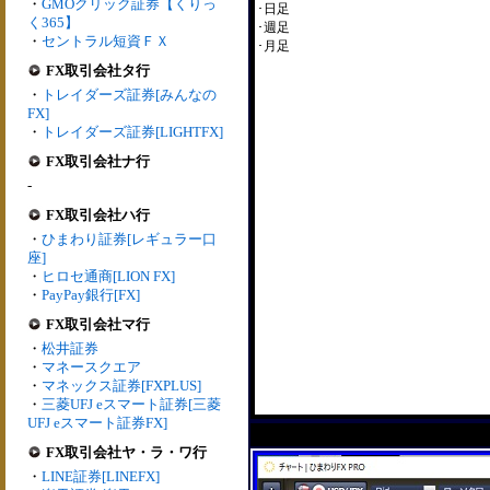
・
GMOクリック証券【くりっ
･日足
く365】
･週足
・
セントラル短資ＦＸ
･月足
FX取引会社タ行
・
トレイダーズ証券[みんなの
FX]
・
トレイダーズ証券[LIGHTFX]
FX取引会社ナ行
-
FX取引会社ハ行
・
ひまわり証券[レギュラー口
座]
・
ヒロセ通商[LION FX]
・
PayPay銀行[FX]
FX取引会社マ行
・
松井証券
・
マネースクエア
・
マネックス証券[FXPLUS]
・
三菱UFJ eスマート証券[三菱
UFJ eスマート証券FX]
FX取引会社ヤ・ラ・ワ行
・
LINE証券[LINEFX]