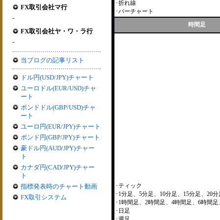
･折れ線
FX取引会社マ行
･バーチャート
-
時間足
FX取引会社ヤ・ワ・ラ行
-
当ブログの記事リスト
ドル円(USD/JPY)チャート
ユーロドル(EUR/USD)チャ
ート
ポンドドル(GBP/USD)チャ
ート
ユーロ円(EUR/JPY)チャート
ポンド円(GBP/JPY)チャート
豪ドル円(AUD/JPY)チャー
ト
カナダ円(CAD/JPY)チャー
ト
･ティック
指標発表時のチャート動画
･1分足、5分足、10分足、15分足、20分
FX取引システム
･1時間足、2時間足、4時間足、6時間足
･日足
･週足