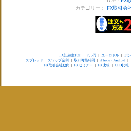
TOP：
FX
カテゴリー：
FX取引会
FX記録室TOP
｜
ドル円
｜
ユーロドル
｜
ポ
スプレッド
｜
スワップ金利
｜
取引可能時間
｜
iPhone・Android
｜
FX取引会社動向
｜
FXセミナー
｜
FX比較
｜
CFD比較