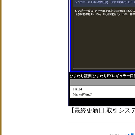
ひまわり証券[ひまわりFXレギュラー口
･FXi24
･MarketWin24
【最終更新日:取引システム2