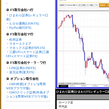
-
FX取引会社ハ行
・
ひまわり証券[レギュラー口
座]
・
ヒロセ通商[LION FX]
・
PayPay銀行[FX]
FX取引会社マ行
・
松井証券
・
マネースクエア
・
マネックス証券[FXPLUS]
・
三菱UFJ eスマート証券[三菱
UFJ eスマート証券FX]
FX取引会社ヤ・ラ・ワ行
・
LINE証券[LINEFX]
・
楽天証券[楽天FX]
オプション取引会社
・
GMO外貨[オプトレ!](専用
WEBブラウザ版)
ひまわり証券[ひまわりFXレギュラー口
・
GMOクリック証券[外為オプ
ション](専用WEBブラウザ版)
･ローソク足
･平均足