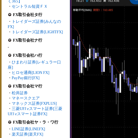
く365】
・
セントラル短資ＦＸ
FX取引会社タ行
・
トレイダーズ証券[みんなの
FX]
・
トレイダーズ証券[LIGHTFX]
FX取引会社ナ行
-
FX取引会社ハ行
・
ひまわり証券[レギュラー口
座]
・
ヒロセ通商[LION FX]
・
PayPay銀行[FX]
FX取引会社マ行
・
松井証券
・
マネースクエア
・
マネックス証券[FXPLUS]
・
三菱UFJ eスマート証券[三菱
UFJ eスマート証券FX]
FX取引会社ヤ・ラ・ワ行
・
LINE証券[LINEFX]
・
楽天証券[楽天FX]