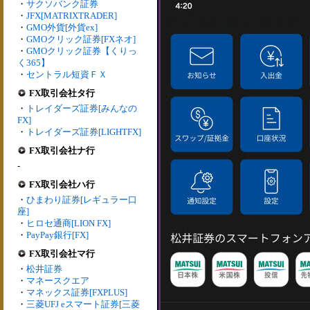
・
サクソバンク証券
・
JFX[MATRIXTRADER]
・
GMO外貨[外貨ex]
・
GMOクリック証券[FXネオ]
・
GMOクリック証券【くりっ
く365】
・
セントラル短資ＦＸ
FX取引会社タ行
・
トレイダーズ証券[みんなの
FX]
・
トレイダーズ証券[LIGHTFX]
FX取引会社ナ行
-
FX取引会社ハ行
・
ひまわり証券[レギュラー口
座]
・
ヒロセ通商[LION FX]
・
PayPay銀行[FX]
FX取引会社マ行
・
松井証券
・
マネースクエア
・
マネックス証券[FXPLUS]
・
三菱UFJ eスマート証券[三菱