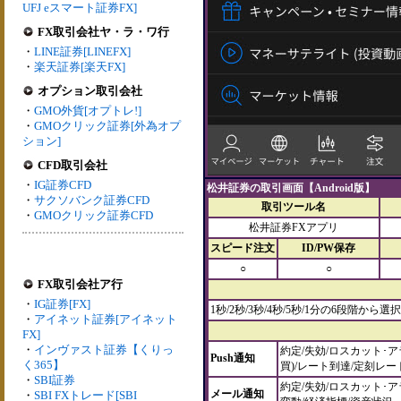
UFJ eスマート証券FX]
FX取引会社ヤ・ラ・ワ行
・
LINE証券[LINEFX]
・
楽天証券[楽天FX]
オプション取引会社
・
GMO外貨[オプトレ!]
・
GMOクリック証券[外為オプ
ション]
CFD取引会社
・
IG証券CFD
松井証券の取引画面【Android版】
・
サクソバンク証券CFD
取引ツール名
・
GMOクリック証券CFD
松井証券FXアプリ
スピード注文
ID/PW保存
○
○
FX取引会社ア行
・
IG証券[FX]
1秒/2秒/3秒/4秒/5秒/1分の6段階から選択
・
アイネット証券[アイネット
FX]
・
インヴァスト証券【くりっ
約定/失効/ロスカット･ア
Push通知
く365】
買)/レート到達/定刻レー
・
SBI証券
約定/失効/ロスカット･ア
メール通知
・
SBI FXトレード[SBI