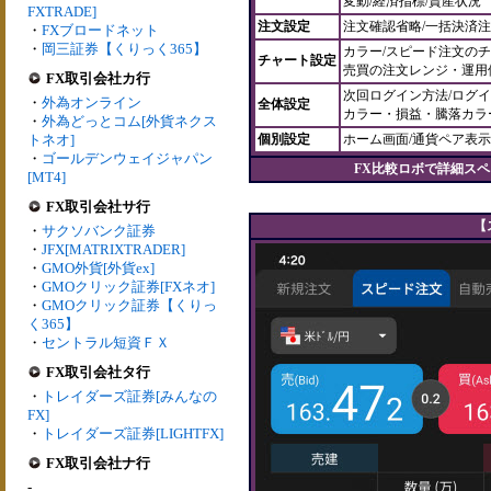
変動/経済指標/資産状況
FXTRADE]
注文設定
注文確認省略/一括決済注
・
FXブロードネット
・
岡三証券【くりっく365】
カラー/スピード注文のチ
チャート設定
売買の注文レンジ・運用停
FX取引会社カ行
次回ログイン方法/ログイ
・
外為オンライン
全体設定
カラー・損益・騰落カラ
・
外為どっとコム[外貨ネクス
トネオ]
個別設定
ホーム画面/通貨ペア表示
・
ゴールデンウェイジャパン
FX比較ロボで詳細ス
[MT4]
FX取引会社サ行
【
・
サクソバンク証券
・
JFX[MATRIXTRADER]
・
GMO外貨[外貨ex]
・
GMOクリック証券[FXネオ]
・
GMOクリック証券【くりっ
く365】
・
セントラル短資ＦＸ
FX取引会社タ行
・
トレイダーズ証券[みんなの
FX]
・
トレイダーズ証券[LIGHTFX]
FX取引会社ナ行
-