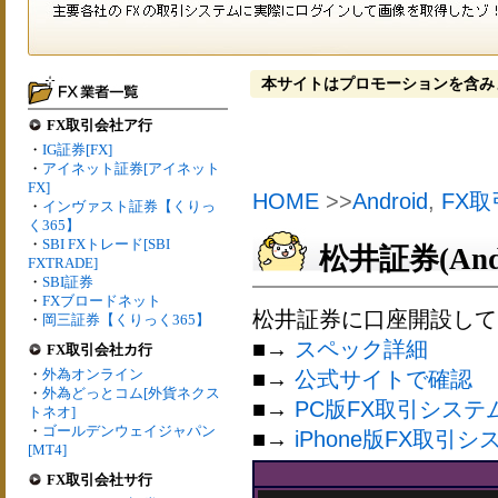
本サイトはプロモーションを含み
FX取引会社ア行
・
IG証券[FX]
・
アイネット証券[アイネット
FX]
HOME
>>
Android
,
FX
・
インヴァスト証券【くりっ
く365】
・
SBI FXトレード[SBI
松井証券(And
FXTRADE]
・
SBI証券
・
FXブロードネット
松井証券に口座開設して、
・
岡三証券【くりっく365】
■→
スペック詳細
FX取引会社カ行
・
外為オンライン
■→
公式サイトで確認
・
外為どっとコム[外貨ネクス
■→
PC版FX取引システ
トネオ]
・
ゴールデンウェイジャパン
■→
iPhone版FX取引シ
[MT4]
FX取引会社サ行