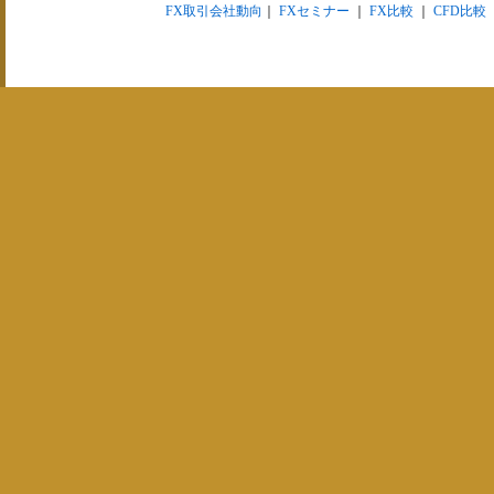
FX取引会社動向
｜
FXセミナー
｜
FX比較
｜
CFD比較