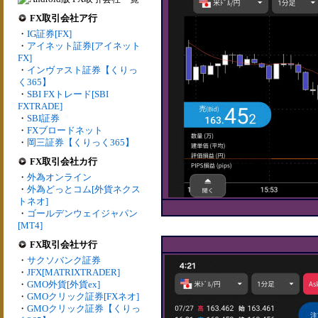
FX取引会社ア行
・
IG証券[FX]
・
アイネット証券[アイネット
FX]
・
インヴァスト証券【くりっ
く365】
・
SBI FXトレード[SBI
FXTRADE]
・
SBI証券
・
FXブロードネット
・
岡三証券【くりっく365】
FX取引会社カ行
・
外為オンライン
・
外為どっとコム[外貨ネクス
トネオ]
・
ゴールデンウェイジャパン
[MT4]
FX取引会社サ行
・
サクソバンク証券
・
JFX[MATRIXTRADER]
・
GMO外貨[外貨ex]
・
GMOクリック証券[FXネオ]
・
GMOクリック証券【くりっ