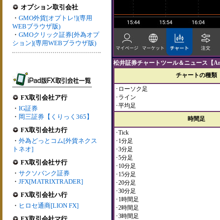
オプション取引会社
・
GMO外貨[オプトレ!](専用
WEBブラウザ版)
・
GMOクリック証券[外為オプ
ション](専用WEBブラウザ版)
松井証券チャートツール＆ニュース【And
チャートの種類
･ローソク足
FX取引会社ア行
･ライン
･平均足
・
IG証券
・
岡三証券【くりっく365】
時間足
FX取引会社カ行
･Tick
・
外為どっとコム[外貨ネクス
･1分足
トネオ]
･3分足
･5分足
FX取引会社サ行
･10分足
・
サクソバンク証券
･15分足
・
JFX[MATRIXTRADER]
･20分足
･30分足
FX取引会社ハ行
･1時間足
・
ヒロセ通商[LION FX]
･2時間足
･3時間足
FX取引会社マ行