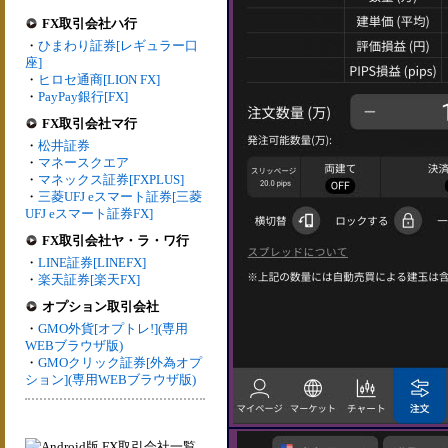
FX取引会社ハ行
・
ひまわり証券[レギュラー口
座]
・
ヒロセ通商[LION FX]
・
PayPay銀行[FX]
FX取引会社マ行
・
松井証券
・
マネースクエア
・
マネックス証券[FXPLUS]
・
三菱UFJ eスマート証券[三菱
UFJ eスマート証券FX]
FX取引会社ヤ・ラ・ワ行
・
LINE証券[LINEFX]
・
楽天証券[楽天FX]
オプション取引会社
・
GMO外貨[オプトレ!](専用
WEBブラウザ版)
・
GMOクリック証券[外為オプ
ション](専用WEBブラウザ版)