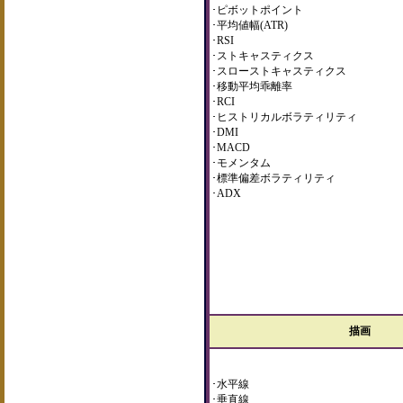
･ピボットポイント
･平均値幅(ATR)
･RSI
･ストキャスティクス
･スローストキャスティクス
･移動平均乖離率
･RCI
･ヒストリカルボラティリティ
･DMI
･MACD
･モメンタム
･標準偏差ボラティリティ
･ADX
描画
･水平線
･垂直線