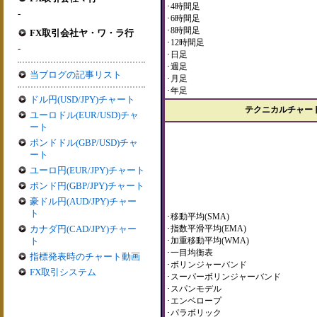
･4時間足
-
･6時間足
･8時間足
FX取引会社ヤ・ワ・ラ行
･12時間足
-
･日足
･週足
当ブログの記事リスト
･月足
･年足
ドル円(USD/JPY)チャート
テクニカルチャー
ユーロドル(EUR/USD)チャ
ート
ポンドドル(GBP/USD)チャ
ート
ユーロ円(EUR/JPY)チャート
ポンド円(GBP/JPY)チャート
豪ドル円(AUD/JPY)チャー
ト
･移動平均(SMA)
カナダ円(CAD/JPY)チャー
･指数平滑平均(EMA)
ト
･加重移動平均(WMA)
･一目均衡表
指標発表時のチャート動画
･ボリンジャーバンド
FX取引システム
･スーパーボリンジャーバンド
･スパンモデル
･エンベロープ
･パラボリック