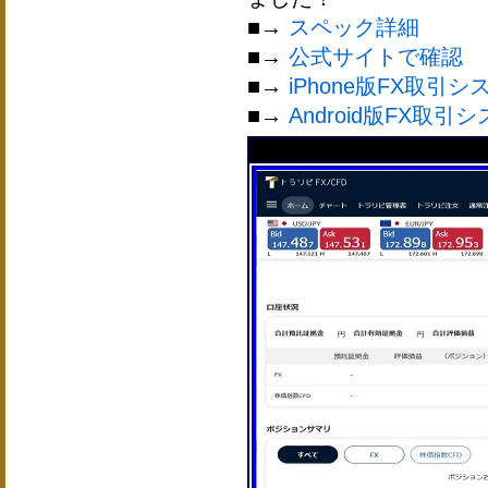
■→
スペック詳細
■→
公式サイトで確認
■→
iPhone版FX取引シ
■→
Android版FX取引