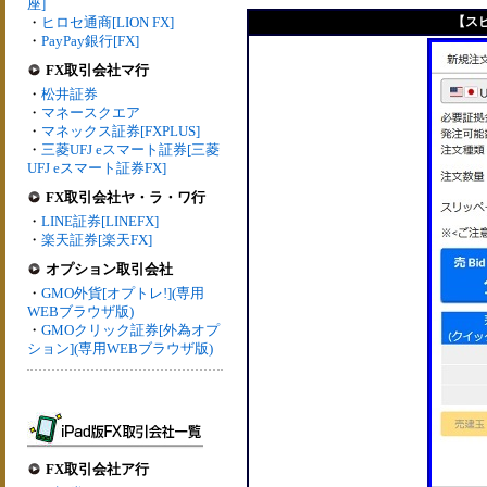
座]
・
ヒロセ通商[LION FX]
【ス
・
PayPay銀行[FX]
FX取引会社マ行
・
松井証券
・
マネースクエア
・
マネックス証券[FXPLUS]
・
三菱UFJ eスマート証券[三菱
UFJ eスマート証券FX]
FX取引会社ヤ・ラ・ワ行
・
LINE証券[LINEFX]
・
楽天証券[楽天FX]
オプション取引会社
・
GMO外貨[オプトレ!](専用
WEBブラウザ版)
・
GMOクリック証券[外為オプ
ション](専用WEBブラウザ版)
FX取引会社ア行