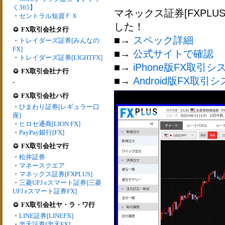
く365】
マネックス証券[FXPL
・
セントラル短資ＦＸ
した！
FX取引会社タ行
■→
スペック詳細
・
トレイダーズ証券[みんなの
FX]
■→
公式サイトで確認
・
トレイダーズ証券[LIGHTFX]
■→
iPhone版FX取引シ
FX取引会社ナ行
■→
Android版FX取引
-
FX取引会社ハ行
・
ひまわり証券[レギュラー口
座]
・
ヒロセ通商[LION FX]
・
PayPay銀行[FX]
FX取引会社マ行
・
松井証券
・
マネースクエア
・
マネックス証券[FXPLUS]
・
三菱UFJ eスマート証券[三菱
UFJ eスマート証券FX]
FX取引会社ヤ・ラ・ワ行
・
LINE証券[LINEFX]
・
楽天証券[楽天FX]