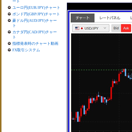
ート
ユーロ円(EUR/JPY)チャート
ポンド円(GBP/JPY)チャート
豪ドル円(AUD/JPY)チャー
ト
カナダ円(CAD/JPY)チャー
ト
指標発表時のチャート動画
FX取引システム