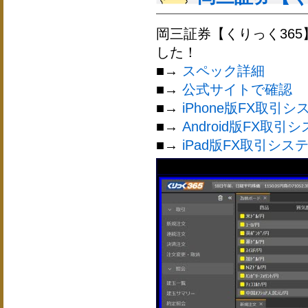
岡三証券【くりっく36
した！
■→
スペック詳細
■→
公式サイトで確認
■→
iPhone版FX取引シ
■→
Android版FX取引
■→
iPad版FX取引シス