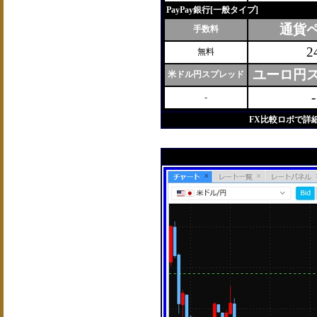
PayPay銀行[一般タイプ]
通貨
手数料
2
無料
ユーロ円
米ドル円スプレッド
-
-
FX比較ロボで詳