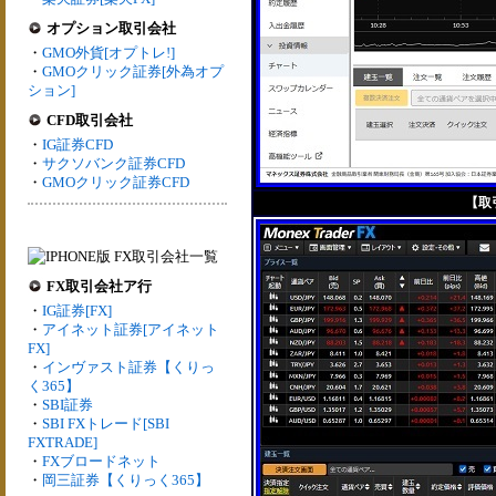
オプション取引会社
・
GMO外貨[オプトレ!]
・
GMOクリック証券[外為オプ
ション]
CFD取引会社
・
IG証券CFD
・
サクソバンク証券CFD
・
GMOクリック証券CFD
【取引
FX取引会社ア行
・
IG証券[FX]
・
アイネット証券[アイネット
FX]
・
インヴァスト証券【くりっ
く365】
・
SBI証券
・
SBI FXトレード[SBI
FXTRADE]
・
FXブロードネット
・
岡三証券【くりっく365】