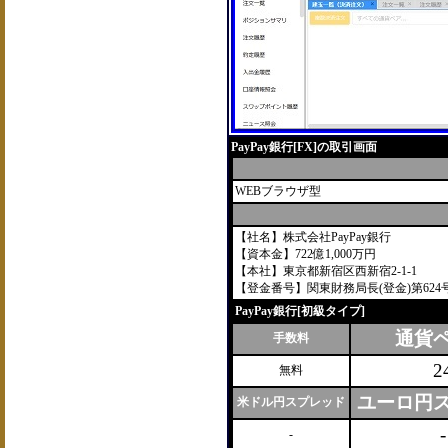
PayPay銀行[FX]の取引画面
WEBブラウザ型
【社名】株式会社PayPay銀行
【資本金】722億1,000万円
【本社】東京都新宿区西新宿2-1-1
【登金番号】関東財務局長(登金)第624
PayPay銀行[初級タイプ]
通貨
手数料
2
無料
ユーロ円
米ドル円スプレッド
-
-