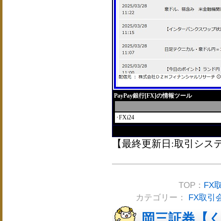
PayPay銀行[FX]の情報ツール
･FXi24
【最終更新日:取引システム2
TOP：
FX
カテゴリー：
FX取引
岡三証券【く