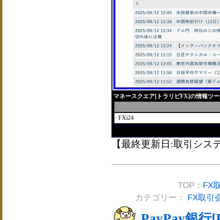
マネースクエア[トラリピFX]の情報ツ
･FXi24
【最終更新日:取引システム2
TOP：
FX
カテゴリー：
FX取引
PayPay銀行[