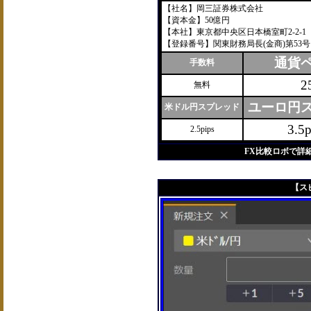
【社名】岡三証券株式会社
【資本金】50億円
【本社】東京都中央区日本橋室町2-2-1
【登録番号】関東財務局長(金商)第53号
通貨
手数料
2
無料
ユーロ円
米ドル円スプレッド
3.5p
2.5pips
FX比較ロボで詳
【ス