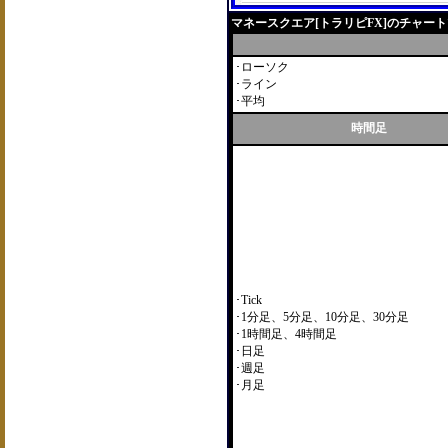
マネースクエア[トラリピFX]のチャー
･ローソク
･ライン
･平均
時間足
･Tick
･1分足、5分足、10分足、30分足
･1時間足、4時間足
･日足
･週足
･月足