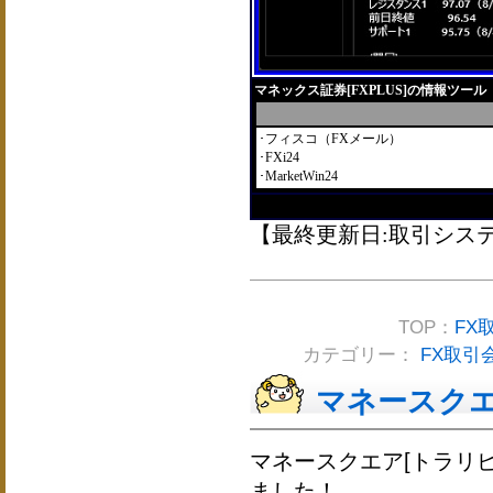
マネックス証券[FXPLUS]の情報ツール
･フィスコ（FXメール）
･FXi24
･MarketWin24
【最終更新日:取引システム2
TOP：
FX
カテゴリー：
FX取引
マネースクエ
マネースクエア[トラリ
ました！