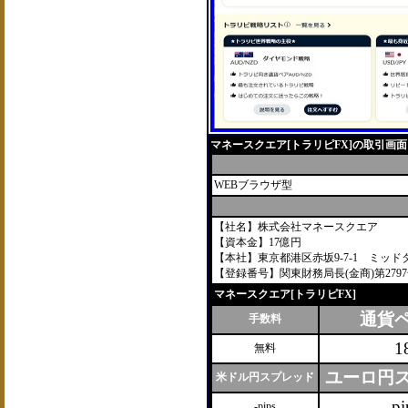
マネースクエア[トラリピFX]の取引画面
WEBブラウザ型
【社名】株式会社マネースクエア
【資本金】17億円
【本社】東京都港区赤坂9-7-1 ミッド
【登録番号】関東財務局長(金商)第279
マネースクエア[トラリピFX]
通貨
手数料
1
無料
ユーロ円
米ドル円スプレッド
-pi
-pips