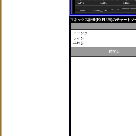
マネックス証券[FXPLUS]のチャートツール
･ローソク
･ライン
･平均足
時間足