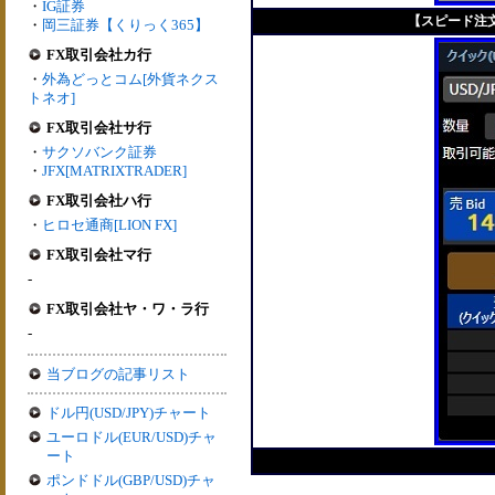
・
IG証券
【スピード注文系
・
岡三証券【くりっく365】
FX取引会社カ行
・
外為どっとコム[外貨ネクス
トネオ]
FX取引会社サ行
・
サクソバンク証券
・
JFX[MATRIXTRADER]
FX取引会社ハ行
・
ヒロセ通商[LION FX]
FX取引会社マ行
-
FX取引会社ヤ・ワ・ラ行
-
当ブログの記事リスト
ドル円(USD/JPY)チャート
ユーロドル(EUR/USD)チャ
ート
ポンドドル(GBP/USD)チャ