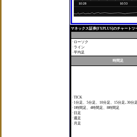
マネックス証券[FXPLUS]のチャートツ
･ローソク
･ライン
･平均足
時間足
･TICK
･1分足、5分足、10分足、15分足､30分
･1時間足、4時間足、8時間足
･日足
･週足
･月足