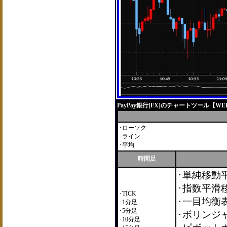
PayPay銀行[FX]のチャートツール【W
･ローソク
･ライン
･平均
時間足
･単純移動
･指数平滑
･TICK
･一目均衡
･1分足
･5分足
･ボリンジ
･10分足