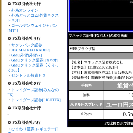
FX取引会社カ行
・
外為オンライン
・
外為どっとコム[外貨ネクス
トネオ]
・
ゴールデンウェイジャパン
[MT4]
マネックス証券[FXPLUS]の取引画面
FX取引会社サ行
・
サクソバンク証券
WEBブラウザ型
・
JFX[MATRIXTRADER]
・
GMO外貨[外貨ex]
・
GMOクリック証券[FXネオ]
【社名】マネックス証券株式会社
・
GMOクリック証券【くりっ
【資本金】131億9510万1821円
く365】
【本社】東京都港区赤坂1丁目12番32号
・
セントラル短資ＦＸ
【登録番号】関東財務局長(金商)第165
FX取引会社タ行
通貨
手数料
・
トレイダーズ証券[みんなの
1
FX]
無料
・
トレイダーズ証券[LIGHTFX]
ユーロ円
米ドル円スプレッド
FX取引会社ナ行
0.5p
0.2pips
-
FX取引会社ハ行
FX比較ロボで詳
・
ひまわり証券[レギュラー口