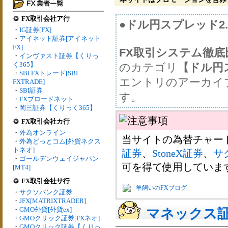
FX取引会社ア行
●ドル円スプレッド2
・
IG証券[FX]
・
アイネット証券[アイネット
FX]
FX取引システム徹
・
インヴァスト証券【くりっ
く365】
のカテゴリ
【ドル円
・
SBI FXトレード[SBI
エントリのアーカイ
FXTRADE]
・
SBI証券
す。
・
FXブロードネット
・
岡三証券【くりっく365】
FX取引会社カ行
・
外為オンライン
当サイトの為替チャー
・
外為どっとコム[外貨ネクス
トネオ]
証券
、
StoneX証券
、
サ
・
ゴールデンウェイジャパン
可を得て使用していま
[MT4]
FX取引会社サ行
羊飼いのFXブログ
・
サクソバンク証券
・
JFX[MATRIXTRADER]
・
GMO外貨[外貨ex]
マネックス証券
・
GMOクリック証券[FXネオ]
・
GMOクリック証券【くりっ