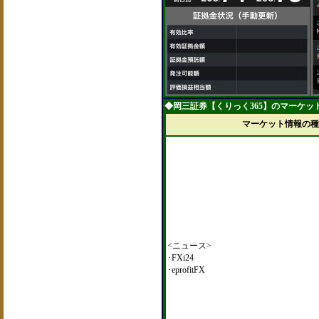
◆岡三証券【くりっく365】のマーケット
マーケット情報の種
<ニュース>
･FXi24
･eprofitFX