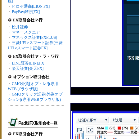
座]
・
ヒロセ通商[LION FX]
・
PayPay銀行[FX]
FX取引会社マ行
・
松井証券
・
マネースクエア
・
マネックス証券[FXPLUS]
・
三菱UFJ eスマート証券[三菱
UFJ eスマート証券FX]
FX取引会社ヤ・ラ・ワ行
・
LINE証券[LINEFX]
・
楽天証券[楽天FX]
オプション取引会社
・
GMO外貨[オプトレ!](専用
WEBブラウザ版)
・
GMOクリック証券[外為オプ
ション](専用WEBブラウザ版)
FX取引会社ア行