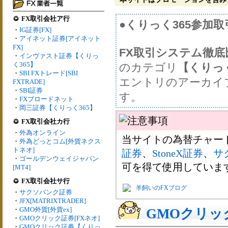
FX取引会社ア行
●くりっく365参加
・
IG証券[FX]
・
アイネット証券[アイネット
FX]
FX取引システム徹
・
インヴァスト証券【くりっ
く365】
のカテゴリ
【くりっ
・
SBI FXトレード[SBI
エントリのアーカイ
FXTRADE]
・
SBI証券
す。
・
FXブロードネット
・
岡三証券【くりっく365】
FX取引会社カ行
・
外為オンライン
当サイトの為替チャー
・
外為どっとコム[外貨ネクス
トネオ]
証券
、
StoneX証券
、
サ
・
ゴールデンウェイジャパン
可を得て使用していま
[MT4]
FX取引会社サ行
羊飼いのFXブログ
・
サクソバンク証券
・
JFX[MATRIXTRADER]
・
GMO外貨[外貨ex]
GMOクリッ
・
GMOクリック証券[FXネオ]
・
GMOクリック証券【くりっ