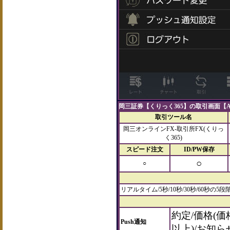
岡三証券【くりっく365】の取引画面【An
取引ツール名
岡三オンラインFX‐取引所FX(くりっ
く365)
スピード注文
ID/PW保存
○
○
リアルタイム/5秒/10秒/30秒/60秒の5段
約定/価格(価
Push通知
以上)/お知ら