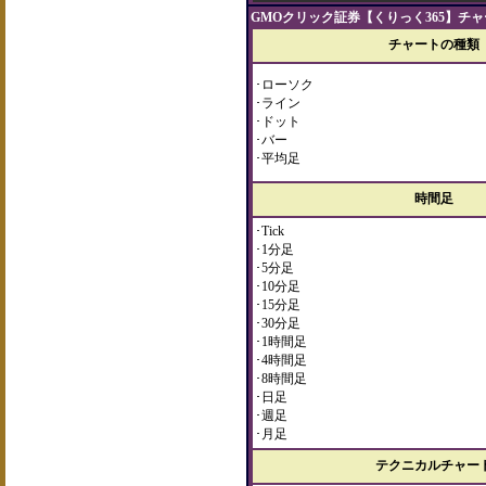
GMOクリック証券【くりっく365】チャ
チャートの種類
･ローソク
･ライン
･ドット
･バー
･平均足
時間足
･Tick
･1分足
･5分足
･10分足
･15分足
･30分足
･1時間足
･4時間足
･8時間足
･日足
･週足
･月足
テクニカルチャー