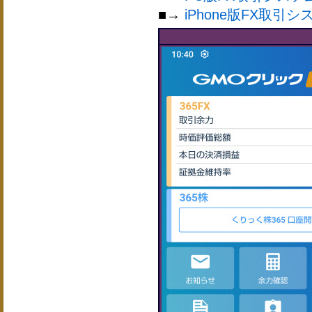
■→
iPhone版FX取引シ