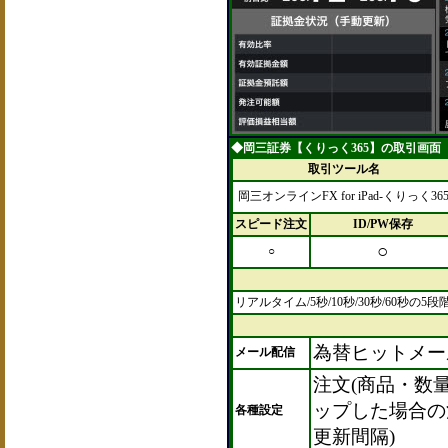
◆岡三証券【くりっく365】の取引画面【
取引ツール名
岡三オンラインFX for iPad‐くりっく36
スピード注文
ID/PW保存
○
○
リアルタイム/5秒/10秒/30秒/60秒の5段
為替ヒットメー
メール配信
注文(商品・数
ップした場合の
各種設定
更新間隔)