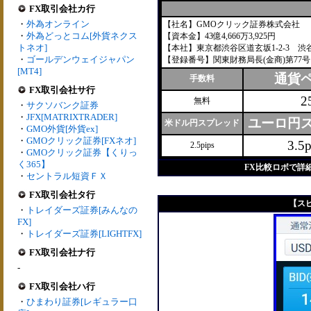
FX取引会社カ行
・
外為オンライン
【社名】GMOクリック証券株式会社
・
外為どっとコム[外貨ネクス
【資本金】43億4,666万3,925円
トネオ]
【本社】東京都渋谷区道玄坂1-2-3 渋
・
ゴールデンウェイジャパン
【登録番号】関東財務局長(金商)第77号
[MT4]
通貨
手数料
FX取引会社サ行
2
無料
・
サクソバンク証券
・
JFX[MATRIXTRADER]
ユーロ円
米ドル円スプレッド
・
GMO外貨[外貨ex]
・
GMOクリック証券[FXネオ]
3.5p
2.5pips
・
GMOクリック証券【くりっ
く365】
FX比較ロボで詳
・
セントラル短資ＦＸ
FX取引会社タ行
【ス
・
トレイダーズ証券[みんなの
FX]
・
トレイダーズ証券[LIGHTFX]
FX取引会社ナ行
-
FX取引会社ハ行
・
ひまわり証券[レギュラー口