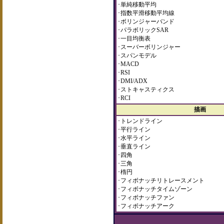
･単純移動平均
･指数平滑移動平均線
･ボリンジャーバンド
･パラボリックSAR
･一目均衡表
･スーバーボリンジャー
･スパンモデル
･MACD
･RSI
･DMI/ADX
･ストキャスティクス
･RCI
描画
･トレンドライン
･平行ライン
･水平ライン
･垂直ライン
･四角
･三角
･楕円
･フィボナッチリトレースメント
･フィボナッチタイムゾーン
･フィボナッチファン
･フィボナッチアーク