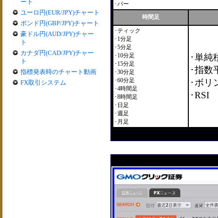
ート
･バー
ユーロ円(EUR/JPY)チャート
時間足
ポンド円(GBP/JPY)チャート
･ティック
豪ドル円(AUD/JPY)チャー
･1分足
ト
･5分足
カナダ円(CAD/JPY)チャー
･10分足
･単純
ト
･15分足
･指数
指標発表時のチャート動画
･30分足
･60分足
･ボリ
FX取引システム
･4時間足
･RSI
･8時間足
･日足
･週足
･月足