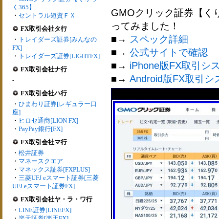
く365】
GMOクリック証券【く
・
セントラル短資ＦＸ
ってみました！
FX取引会社タ行
■→
スペック詳細
・
トレイダーズ証券[みんなの
FX]
■→
公式サイトで確認
・
トレイダーズ証券[LIGHTFX]
■→
iPhone版FX取引シ
FX取引会社ナ行
■→
Android版FX取引
-
FX取引会社ハ行
・
ひまわり証券[レギュラー口
座]
・
ヒロセ通商[LION FX]
・
PayPay銀行[FX]
FX取引会社マ行
・
松井証券
・
マネースクエア
・
マネックス証券[FXPLUS]
・
三菱UFJ eスマート証券[三菱
UFJ eスマート証券FX]
FX取引会社ヤ・ラ・ワ行
・
LINE証券[LINEFX]
・
楽天証券[楽天FX]