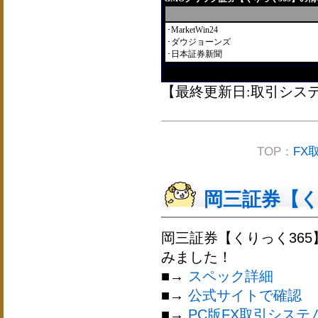
･MarketWin24
･ダウジョーンズ
･日本証券新聞
【最終更新日:取引システム2
TOP：
FX
岡三証券【くり
岡三証券【くりっく365
みました！
■→
スペック詳細
■→
公式サイトで確認
■→
PC版FX取引システ