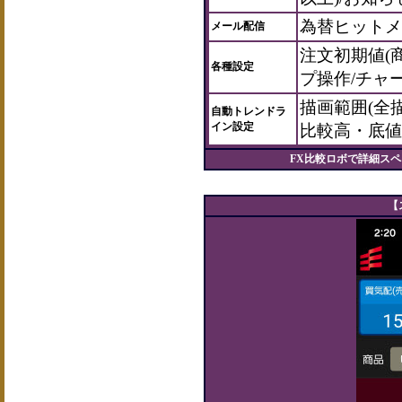
為替ヒットメ
メール配信
注文初期値(商
各種設定
プ操作/チャ
描画範囲(全描
自動トレンドラ
イン設定
比較高・底値基
FX比較ロボで詳細ス
【