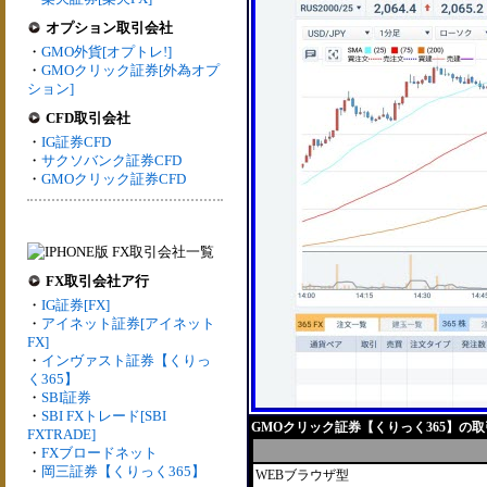
オプション取引会社
・
GMO外貨[オプトレ!]
・
GMOクリック証券[外為オプ
ション]
CFD取引会社
・
IG証券CFD
・
サクソバンク証券CFD
・
GMOクリック証券CFD
FX取引会社ア行
・
IG証券[FX]
・
アイネット証券[アイネット
FX]
・
インヴァスト証券【くりっ
く365】
・
SBI証券
・
SBI FXトレード[SBI
GMOクリック証券【くりっく365】の
FXTRADE]
・
FXブロードネット
・
岡三証券【くりっく365】
WEBブラウザ型