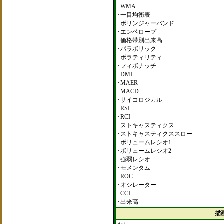
･WMA
･一目均衡表
･ボリンジャーバンド
･エンベロープ
･価格帯別出来高
･パラボリック
･ボラティリティ
･フィボナッチ
･DMI
･MAER
･MACD
･サイコロジカル
･RSI
･RCI
･ストキャスティクス
･ストキャスティクススロー
･ボリュームレシオ1
･ボリュームレシオ2
･強弱レシオ
･モメンタム
･ROC
･オシレーター
･CCI
･出来高
描