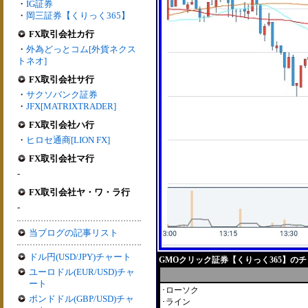
・
IG証券
・
岡三証券【くりっく365】
FX取引会社カ行
・
外為どっとコム[外貨ネクス
トネオ]
FX取引会社サ行
・
サクソバンク証券
・
JFX[MATRIXTRADER]
FX取引会社ハ行
・
ヒロセ通商[LION FX]
FX取引会社マ行
-
FX取引会社ヤ・ワ・ラ行
-
当ブログの記事リスト
ドル円(USD/JPY)チャート
GMOクリック証券【くりっく365】のチ
ユーロドル(EUR/USD)チャ
ート
･ローソク
ポンドドル(GBP/USD)チャ
･ライン