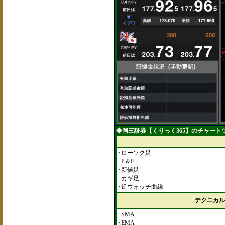
◆岡三証券【くりっく365】のチャートツ
･ローソク足
･P＆F
･新値足
･カギ足
･逆ウォッチ曲線
テクニカル
･SMA
･EMA