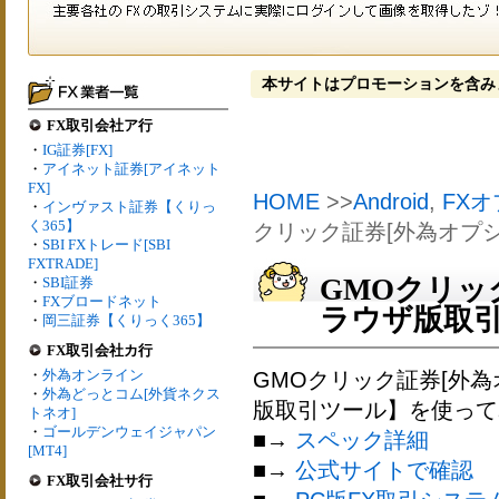
本サイトはプロモーションを含み
FX取引会社ア行
・
IG証券[FX]
・
アイネット証券[アイネット
FX]
HOME
>>
Android
,
FX
・
インヴァスト証券【くりっ
く365】
クリック証券[外為オプシ
・
SBI FXトレード[SBI
FXTRADE]
GMOクリッ
・
SBI証券
・
FXブロードネット
ラウザ版取引
・
岡三証券【くりっく365】
FX取引会社カ行
・
外為オンライン
GMOクリック証券[外
・
外為どっとコム[外貨ネクス
版取引ツール】
を使って
トネオ]
・
ゴールデンウェイジャパン
■→
スペック詳細
[MT4]
■→
公式サイトで確認
FX取引会社サ行