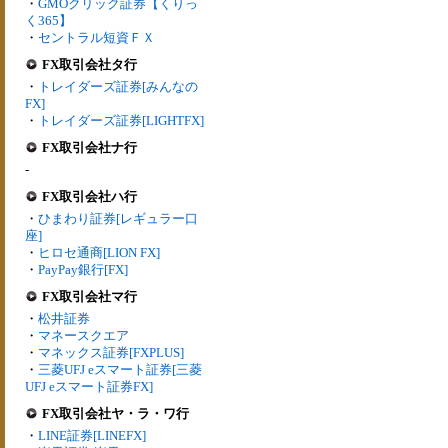
・
GMOクリック証券【くりっ
く365】
・
セントラル短資ＦＸ
FX取引会社タ行
・
トレイダーズ証券[みんなの
FX]
・
トレイダーズ証券[LIGHTFX]
FX取引会社ナ行
-
FX取引会社ハ行
・
ひまわり証券[レギュラー口
座]
・
ヒロセ通商[LION FX]
・
PayPay銀行[FX]
FX取引会社マ行
・
松井証券
・
マネースクエア
・
マネックス証券[FXPLUS]
・
三菱UFJ eスマート証券[三菱
UFJ eスマート証券FX]
FX取引会社ヤ・ラ・ワ行
・
LINE証券[LINEFX]