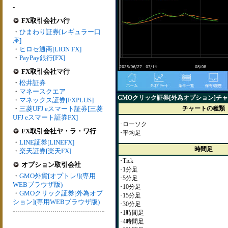
-
FX取引会社ハ行
・
ひまわり証券[レギュラー口
座]
・
ヒロセ通商[LION FX]
・
PayPay銀行[FX]
FX取引会社マ行
・
松井証券
・
マネースクエア
GMOクリック証券[外為オプション]チ
・
マネックス証券[FXPLUS]
・
三菱UFJ eスマート証券[三菱
チャートの種類
UFJ eスマート証券FX]
･ローソク
FX取引会社ヤ・ラ・ワ行
･平均足
・
LINE証券[LINEFX]
時間足
・
楽天証券[楽天FX]
･Tick
オプション取引会社
･1分足
・
GMO外貨[オプトレ!](専用
･5分足
WEBブラウザ版)
･10分足
・
GMOクリック証券[外為オプ
･15分足
ション](専用WEBブラウザ版)
･30分足
･1時間足
･4時間足