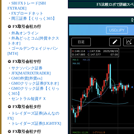
・
SBI FXトレード[SBI
FX比較ロボで詳細ス
FXTRADE]
・
FXブロードネット
・
岡三証券【くりっく365】
【
FX取引会社カ行
・
外為オンライン
・
外為どっとコム[外貨ネクス
トネオ]
・
ゴールデンウェイジャパン
[MT4]
FX取引会社サ行
・
サクソバンク証券
・
JFX[MATRIXTRADER]
・
GMO外貨[外貨ex]
・
GMOクリック証券[FXネオ]
・
GMOクリック証券【くりっ
く365】
・
セントラル短資ＦＸ
FX取引会社タ行
・
トレイダーズ証券[みんなの
FX]
・
トレイダーズ証券[LIGHTFX]
FX取引会社ナ行