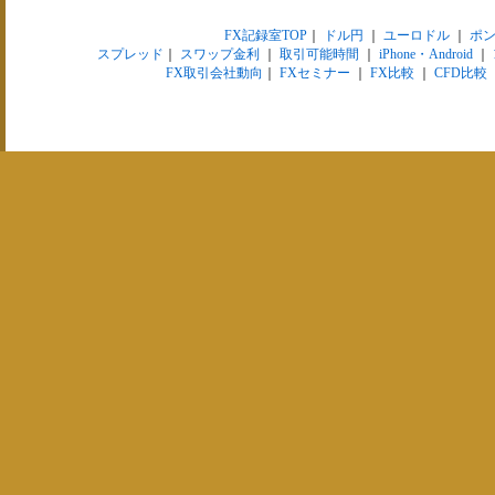
FX記録室TOP
｜
ドル円
｜
ユーロドル
｜
ポ
スプレッド
｜
スワップ金利
｜
取引可能時間
｜
iPhone・Android
｜
FX取引会社動向
｜
FXセミナー
｜
FX比較
｜
CFD比較