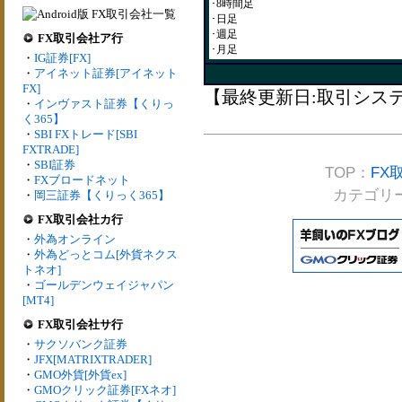
･8時間足
･日足
･週足
FX取引会社ア行
･月足
・
IG証券[FX]
・
アイネット証券[アイネット
FX]
【最終更新日:取引システム
・
インヴァスト証券【くりっ
く365】
・
SBI FXトレード[SBI
FXTRADE]
・
SBI証券
TOP：
FX
・
FXブロードネット
カテゴリ
・
岡三証券【くりっく365】
FX取引会社カ行
・
外為オンライン
・
外為どっとコム[外貨ネクス
トネオ]
・
ゴールデンウェイジャパン
[MT4]
FX取引会社サ行
・
サクソバンク証券
・
JFX[MATRIXTRADER]
・
GMO外貨[外貨ex]
・
GMOクリック証券[FXネオ]