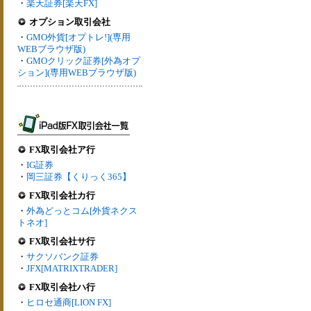
・
楽天証券[楽天FX]
オプション取引会社
・
GMO外貨[オプトレ!](専用
WEBブラウザ版)
・
GMOクリック証券[外為オプ
ション](専用WEBブラウザ版)
FX取引会社ア行
・
IG証券
・
岡三証券【くりっく365】
FX取引会社カ行
・
外為どっとコム[外貨ネクス
トネオ]
FX取引会社サ行
・
サクソバンク証券
・
JFX[MATRIXTRADER]
FX取引会社ハ行
・
ヒロセ通商[LION FX]