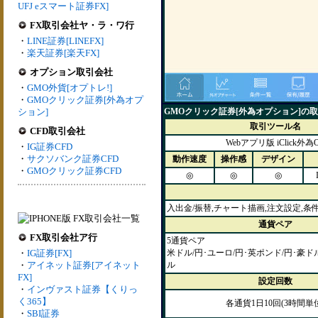
UFJ eスマート証券FX]
FX取引会社ヤ・ラ・ワ行
・
LINE証券[LINEFX]
・
楽天証券[楽天FX]
オプション取引会社
・
GMO外貨[オプトレ!]
・
GMOクリック証券[外為オプ
ション]
GMOクリック証券[外為オプション]の
取引ツール名
CFD取引会社
Webアプリ版 iClick外為
・
IG証券CFD
・
サクソバンク証券CFD
動作速度
操作感
デザイン
・
GMOクリック証券CFD
◎
◎
◎
入出金/振替,チャート描画,注文設定,条
通貨ペア
FX取引会社ア行
5通貨ペア
・
IG証券[FX]
米ドル/円･ユーロ/円･英ポンド/円･豪ド
・
アイネット証券[アイネット
ル
FX]
設定回数
・
インヴァスト証券【くりっ
く365】
各通貨1日10回(3時間単
・
SBI証券