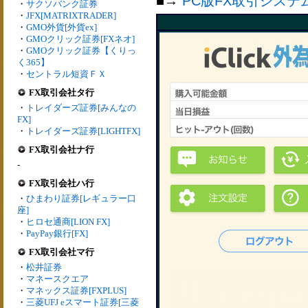
■→
PC版FX取引システ
・
サクソバンク証券
・
JFX[MATRIXTRADER]
・
GMO外貨[外貨ex]
・
GMOクリック証券[FXネオ]
・
GMOクリック証券【くりっ
く365】
・
セントラル短資ＦＸ
FX取引会社タ行
・
トレイダーズ証券[みんなの
FX]
・
トレイダーズ証券[LIGHTFX]
FX取引会社ナ行
-
FX取引会社ハ行
・
ひまわり証券[レギュラー口
座]
・
ヒロセ通商[LION FX]
・
PayPay銀行[FX]
FX取引会社マ行
・
松井証券
・
マネースクエア
・
マネックス証券[FXPLUS]
・
三菱UFJ eスマート証券[三菱