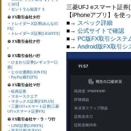
く365】
三菱UFJ eスマート証券
・
セントラル短資ＦＸ
【iPhoneアプリ】を
FX取引会社タ行
■→
スペック詳細
・
トレイダーズ証券[みんなの
FX]
■→
公式サイトで確認
・
トレイダーズ証券[LIGHTFX]
■→
PC版FX取引システ
FX取引会社ナ行
■→
Android版FX取引
-
FX取引会社ハ行
・
ひまわり証券[レギュラー口
座]
・
ヒロセ通商[LION FX]
・
PayPay銀行[FX]
FX取引会社マ行
・
松井証券
・
マネースクエア
・
マネックス証券[FXPLUS]
・
三菱UFJ eスマート証券[三菱
UFJ eスマート証券FX]
FX取引会社ヤ・ラ・ワ行
・
LINE証券[LINEFX]
・
楽天証券[楽天FX]