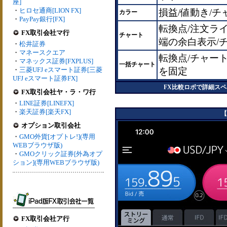
座]
・
ヒロセ通商[LION FX]
損益/値動き/チ
カラー
・
PayPay銀行[FX]
転換点/注文ライ
FX取引会社マ行
チャート
端の余白表示/
・
松井証券
・
マネースクエア
転換点/チャー
・
マネックス証券[FXPLUS]
一括チャート
・
三菱UFJ eスマート証券[三菱
を固定
UFJ eスマート証券FX]
FX比較ロボで詳細ス
FX取引会社ヤ・ラ・ワ行
・
LINE証券[LINEFX]
・
楽天証券[楽天FX]
【
オプション取引会社
・
GMO外貨[オプトレ!](専用
WEBブラウザ版)
・
GMOクリック証券[外為オプ
ション](専用WEBブラウザ版)
FX取引会社ア行