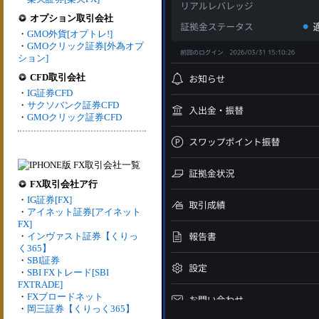
オプション取引会社
・
GMO外貨[オプトレ!]
・
GMOクリック証券[外為オプ
ション]
CFD取引会社
・
IG証券CFD
・
サクソバンク証券CFD
・
GMOクリック証券CFD
FX取引会社ア行
・
IG証券[FX]
・
アイネット証券[アイネット
FX]
・
インヴァスト証券【くりっ
く365】
・
SBI証券
・
SBI FXトレード[SBI
FXTRADE]
・
FXブロードネット
・
岡三証券【くりっく365】