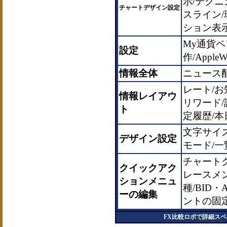
示/テクニ
チャートデザイン設定
スライン/
ション表示
My通貨ペ
設定
作/AppleW
情報全体
ニュース
レート/お
情報レイアウ
リワード/
ト
定履歴/
文字サイ
デザイン設定
モード/一
チャート
クイックアク
レースメン
ションメニュ
種/BID
ーの編集
ントの固
FX比較ロボで詳細ス