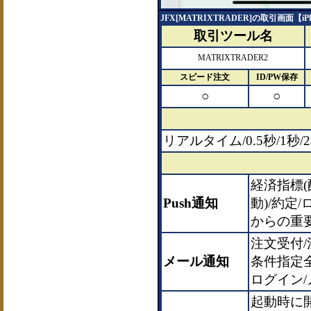
JFX[MATRIXTRADER]の取引画面【iP
取引ツール名
MATRIXTRADER2
スピード注文
ID/PW保存
○
○
リアルタイム/0.5秒/1
経済指標(
Push通知
動)/約定
からの重
注文受付/
メール通知
条件指定
ログイン
起動時に