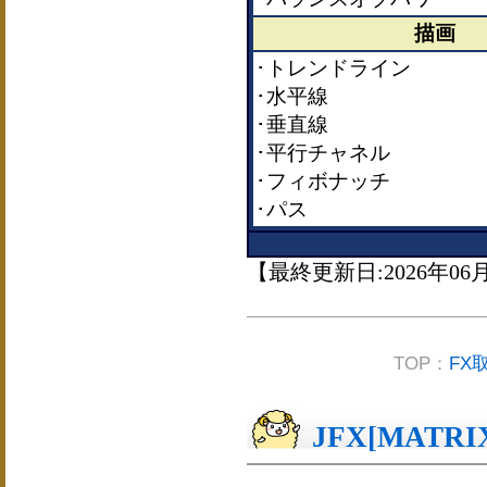
描画
･トレンドライン
･水平線
･垂直線
･平行チャネル
･フィボナッチ
･パス
【最終更新日:2026年06
TOP：
FX
JFX[MATRI