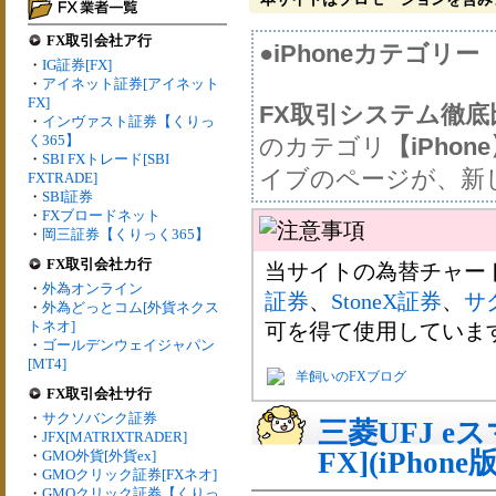
FX取引会社ア行
●iPhoneカテゴリー
・
IG証券[FX]
・
アイネット証券[アイネット
FX]
FX取引システム徹
・
インヴァスト証券【くりっ
く365】
のカテゴリ
【iPhon
・
SBI FXトレード[SBI
イブのページが、新
FXTRADE]
・
SBI証券
・
FXブロードネット
・
岡三証券【くりっく365】
FX取引会社カ行
当サイトの為替チャー
・
外為オンライン
証券
、
StoneX証券
、
サ
・
外為どっとコム[外貨ネクス
トネオ]
可を得て使用していま
・
ゴールデンウェイジャパン
[MT4]
羊飼いのFXブログ
FX取引会社サ行
・
サクソバンク証券
三菱UFJ e
・
JFX[MATRIXTRADER]
FX](iPhone版
・
GMO外貨[外貨ex]
・
GMOクリック証券[FXネオ]
・
GMOクリック証券【くりっ