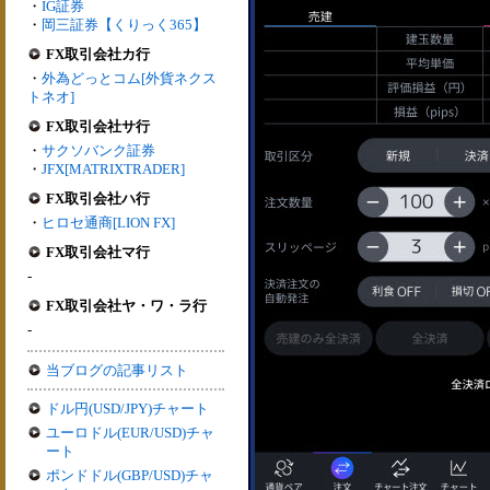
・
IG証券
・
岡三証券【くりっく365】
FX取引会社カ行
・
外為どっとコム[外貨ネクス
トネオ]
FX取引会社サ行
・
サクソバンク証券
・
JFX[MATRIXTRADER]
FX取引会社ハ行
・
ヒロセ通商[LION FX]
FX取引会社マ行
-
FX取引会社ヤ・ワ・ラ行
-
当ブログの記事リスト
ドル円(USD/JPY)チャート
ユーロドル(EUR/USD)チャ
ート
ポンドドル(GBP/USD)チャ