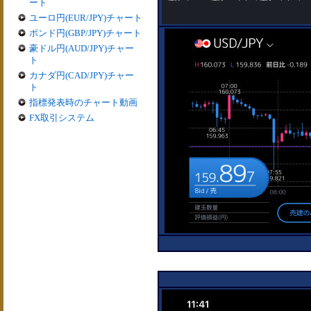
ート
ユーロ円(EUR/JPY)チャート
ポンド円(GBP/JPY)チャート
豪ドル円(AUD/JPY)チャー
ト
カナダ円(CAD/JPY)チャー
ト
指標発表時のチャート動画
FX取引システム