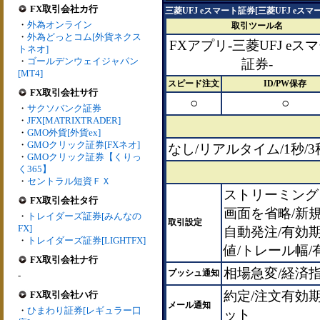
FX取引会社カ行
三菱UFJ eスマート証券[三菱UFJ eスマ
・
外為オンライン
取引ツール名
・
外為どっとコム[外貨ネクス
FXアプリ-三菱UFJ eス
トネオ]
・
ゴールデンウェイジャパン
証券-
[MT4]
スピード注文
ID/PW保存
FX取引会社サ行
○
○
・
サクソバンク証券
・
JFX[MATRIXTRADER]
・
GMO外貨[外貨ex]
・
GMOクリック証券[FXネオ]
なし/リアルタイム/1秒/3秒
・
GMOクリック証券【くりっ
く365】
・
セントラル短資ＦＸ
ストリーミング
FX取引会社タ行
画面を省略/新規
・
トレイダーズ証券[みんなの
取引設定
FX]
自動発注/有効期
・
トレイダーズ証券[LIGHTFX]
値/トレール幅/
FX取引会社ナ行
相場急変/経済
プッシュ通知
-
約定/注文有効
FX取引会社ハ行
メール通知
・
ひまわり証券[レギュラー口
ット