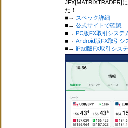
JFX[MATRIXTRAD
た！
■→
スペック詳細
■→
公式サイトで確認
■→
PC版FX取引システ
■→
Android版FX取引
■→
iPad版FX取引シス