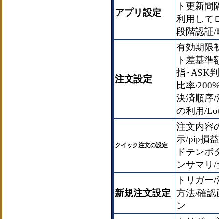
ト更新間
アプリ設定
利用してロ
段階認証/
有効期限
ト差基準額
指･AS
注文設定
比率/20
決済順序
の利用/L
注文内容
示/pip
クイック注文の設定
ドテンボ
ンサマリ/
トリガー
新規注文設定
方法/確
ン