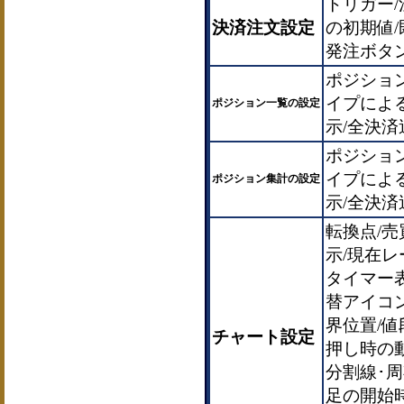
トリガー
決済注文設定
の初期値
発注ボタ
ポジショ
イプによ
ポジション一覧の設定
示/全決
ポジショ
イプによ
ポジション集計の設定
示/全決
転換点/売
示/現在
タイマー
替アイコ
界位置/値
チャート設定
押し時の動
分割線･周
足の開始