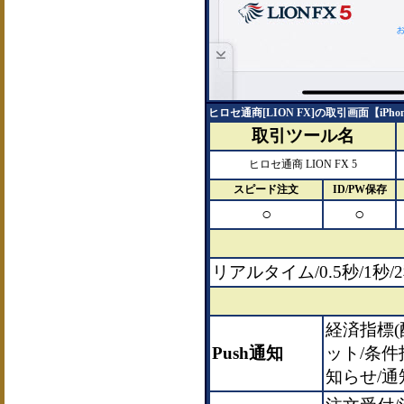
ヒロセ通商[LION FX]の取引画面【iPho
取引ツール名
ヒロセ通商 LION FX 5
スピード注文
ID/PW保存
○
○
リアルタイム/0.5秒/1
経済指標(
Push通知
ット/条
知らせ/