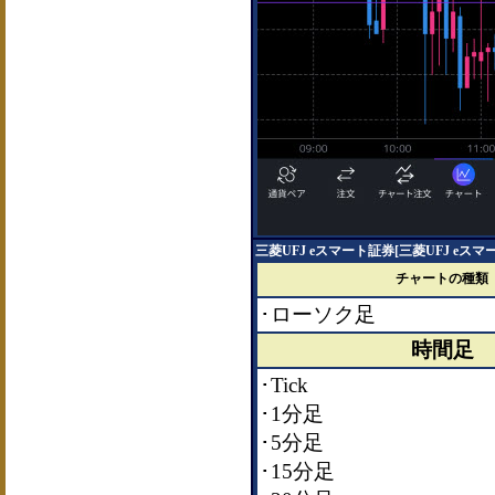
三菱UFJ eスマート証券[三菱UFJ eス
チャートの種類
･ローソク足
時間足
･Tick
･1分足
･5分足
･15分足