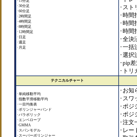
･15分足
･30分足
･スト
･60分足
･時間
･2時間足
･4時間足
･時間
･8時間足
･時間
･12時間足
･日足
･全決
･週足
･一括
･月足
･選択
･pip
･トリ
テクニカルチャート
･お知
･単純移動平均
･スワ
･指数平滑移動平均
･一目均衡表
･ポジ
･ボリンジャーバンド
･ポジ
･パラボリック
･エンベロープ
･注文
･GMMA
･レー
･スパンモデル
･スーパーボリンジャー