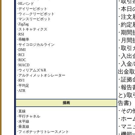
･取引
･HLバンド
･本日
･デイリーピボット
･ウィ―クリーピボット
･注文
･マンスリーピボット
･約定
･ZigZag
･ストキャティクス
･期間
･RSI
･月間
･乖離率
･サイコロジカルライン
･取引
･DMI
･RCI
･入出
･ROC
･入金
･MACD
･ウィリアムズ％R
出金取
･アルティメットオシレーター
･証拠
･RVI
･平均足
･報告
･ATR
と)/
告書)
描画
･その
･直線
･平行チャネル
･ホー
･水平線
･マニ
･垂直線
･フィボナッチリトレースメント
･機能