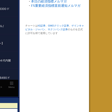
・
本日の経済指標メルマガ
・
FX重要経済指標直前通知メルマガ
チャートは
IG証券
、
GMOクリック証券
、
ゲインキャ
ピタル・ジャパン
、
サクソバンク証券
のものを正式
に許可を得て使用しています