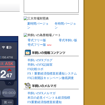
夏時間バージョ
冬時間バージョ
ン
ン
零式フリー版
零式羊飼い版
壱式フリー版
new
羊飼いのFXブログ
羊飼いのFX記録室
FX比較ロボ
FX！重要経済指標直前通知システム
FX口座開設キャンペーン徹底調査
羊飼いのFXメルマガ
本日の必見イベント＆経済指標
FX重要経済指標直前通知