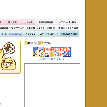
羊飼いのFXブログ
)