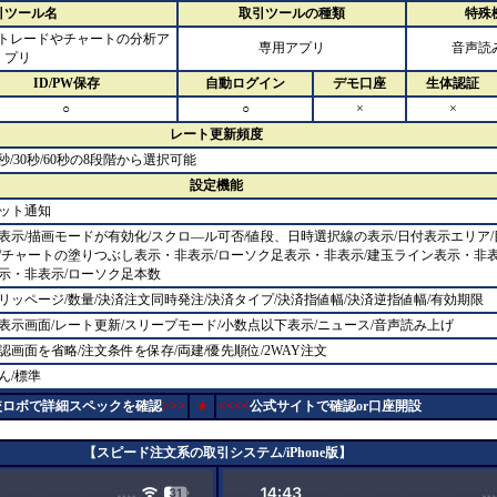
引ツール名
取引ツールの種類
特殊
FXのトレードやチャートの分析ア
専用アプリ
音声読
プリ
ID/PW保存
自動ログイン
デモ口座
生体認証
○
○
×
×
レート更新頻度
/10秒/30秒/60秒の8段階から選択可能
設定機能
ット通知
表示/描画モードが有効化/スクロ―ル可否/値段、日時選択線の表示/日付表示エリア
/チャートの塗りつぶし表示・非表示/ローソク足表示・非表示/建玉ライン表示・非表
示・非表示/ローソク足本数
リッページ/数量/決済注文同時発注/決済タイプ/決済指値幅/決済逆指値幅/有効期限
表示画面/レート更新/スリープモード/小数点以下表示/ニュース/音声読み上げ
認画面を省略/注文条件を保存/両建/優先順位/2WAY注文
ん/標準
較ロボで詳細スペックを確認
>>>
★
<<<<
公式サイトで確認or口座開設
【スピード注文系の取引システム/iPhone版】