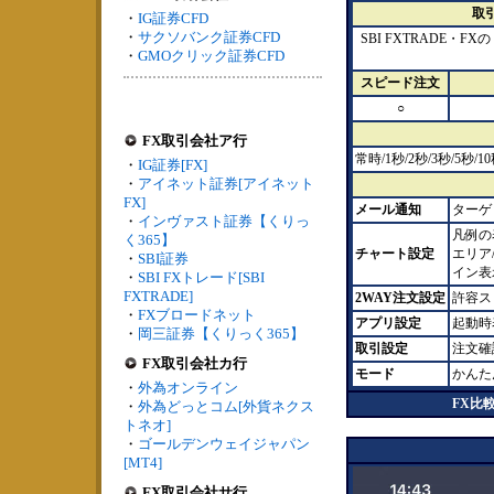
取
・
IG証券CFD
・
サクソバンク証券CFD
SBI FXTRADE・
・
GMOクリック証券CFD
スピード注文
○
FX取引会社ア行
常時/1秒/2秒/3秒/5秒
・
IG証券[FX]
・
アイネット証券[アイネット
FX]
メール通知
ターゲ
・
インヴァスト証券【くりっ
凡例の
く365】
チャート設定
エリア
・
SBI証券
イン表
・
SBI FXトレード[SBI
FXTRADE]
2WAY注文設定
許容ス
・
FXブロードネット
アプリ設定
起動時
・
岡三証券【くりっく365】
取引設定
注文確
FX取引会社カ行
モード
かんた
・
外為オンライン
FX比
・
外為どっとコム[外貨ネクス
トネオ]
・
ゴールデンウェイジャパン
[MT4]
FX取引会社サ行