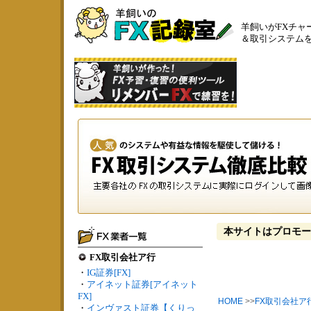
羊飼いがFXチャ
＆取引システム
本サイトはプロモー
FX取引会社ア行
・
IG証券[FX]
・
アイネット証券[アイネット
FX]
HOME
>>
FX取引会社ア
・
インヴァスト証券【くりっ