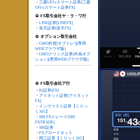
・
三菱UFJ eスマート証券[三菱
UFJ eスマート証券FX]
FX取引会社ヤ・ラ・ワ行
・
LINE証券[LINEFX]
・
楽天証券[楽天FX]
オプション取引会社
・
GMO外貨[オプトレ!](専用
WEBブラウザ版)
・
GMOクリック証券[外為オプ
ション](専用WEBブラウザ版)
FX取引会社ア行
・
IG証券[FX]
・
アイネット証券[アイネット
FX]
・
インヴァスト証券【くりっ
く365】
・
SBI FXトレード[SBI
FXTRADE]
・
SBI証券
・
FXブロードネット
・
岡三証券【くりっく365】