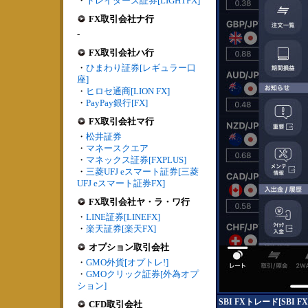
・
トレイダーズ証券[LIGHTFX]
FX取引会社ナ行
-
FX取引会社ハ行
・
ひまわり証券[レギュラー口
座]
・
ヒロセ通商[LION FX]
・
PayPay銀行[FX]
FX取引会社マ行
・
松井証券
・
マネースクエア
・
マネックス証券[FXPLUS]
・
三菱UFJ eスマート証券[三菱
UFJ eスマート証券FX]
FX取引会社ヤ・ラ・ワ行
・
LINE証券[LINEFX]
・
楽天証券[楽天FX]
オプション取引会社
・
GMO外貨[オプトレ!]
・
GMOクリック証券[外為オプ
ション]
SBI FXトレード[SBI 
CFD取引会社