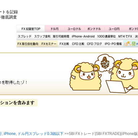
ートを記録
を徹底調査
ションを含みます
行
,
iPhone
,
ドル円スプレッド0.3銭以下
>>SBI FXトレード[SBI FXTRADE](iPhone版