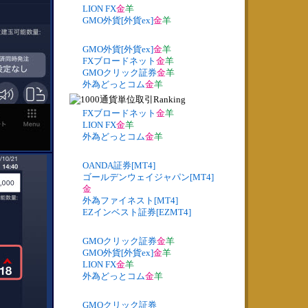
LION FX
金
羊
GMO外貨[外貨ex]
金
羊
GMO外貨[外貨ex]
金
羊
FXブロードネット
金
羊
GMOクリック証券
金
羊
外為どっとコム
金
羊
FXブロードネット
金
羊
LION FX
金
羊
外為どっとコム
金
羊
OANDA証券[MT4]
ゴールデンウェイジャパン[MT4]
金
外為ファイネスト[MT4]
EZインベスト証券[EZMT4]
GMOクリック証券
金
羊
GMO外貨[外貨ex]
金
羊
LION FX
金
羊
外為どっとコム
金
羊
GMOクリック証券