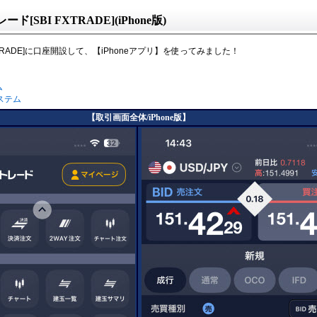
レード[SBI FXTRADE](iPhone版)
 FXTRADE]に口座開設して、【iPhoneアプリ】を使ってみました！
ム
システム
【取引画面全体/iPhone版】