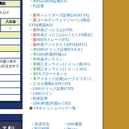
・
羊
Plus500JP証券[FX]
機能
・
IG証券
み上げ
・
新
羊
トレイダーズ証券[LIGHT FX]
・
新
ゴールデンウェイジャパン[商品
入出金
CFD][商品KO]
○
・
新
外為どっとコム[CFD]
・
新
外為どっとコム[らくらくFX積立]
・
新
SBIFXトレード[FX]
・
新
外為ファイネスト[MT4][MT5]
・
羊
GMOクリック証券[FXネオ]
・
羊
GMO外貨[外貨ex]
・
羊
外為オンライン
/目盛り表示
・
羊
岡三オンライン[くりっく株365]
示/注文中ラ
・
羊
岡三オンライン[くりっく365]
・
羊
FXブロードネット
・
羊
アイネット証券[ループイフダン]
・
ヒロセ通商[LION CFD]
・
GMOクリック証券[CFD]
・
GMOコイン
・
松井証券
・
GMO外貨[外貨ex CFD]
FXキャッシュバック一覧
・
決済方法
・
1000通貨
・
取引時間
・
iPhone