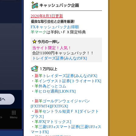
2026年8月3日更新
FXキャッシュバックお得順
羊マーク
は羊飼いＦＸ限定特典
当サイト限定！人気！
合計11000円キャッシュバック！！
トレイダーズ証券[みんなのFX]
・
新
羊
トレイダーズ証券[みんなのFX]
・
羊
インヴァスト証券[トライオートFX]
・
羊
外為どっとコム
・
羊
ヒロセ通商[LION FX]
・
新
羊
ゴールデンウェイジャパン
[FXTFMT4][FXTFGX]
・
新
羊
セントラル短資ＦＸ[ダイレクト
プラス]
・
羊
JFX[マトリックス]
・
羊
三菱UFJ eスマート証券[三菱UFJ eス
マートFX]