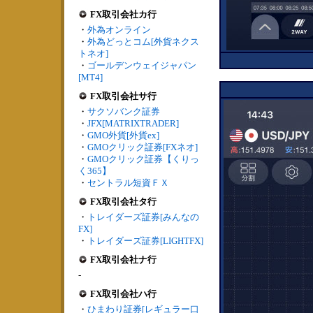
FX取引会社カ行
・
外為オンライン
・
外為どっとコム[外貨ネクス
トネオ]
・
ゴールデンウェイジャパン
[MT4]
FX取引会社サ行
・
サクソバンク証券
・
JFX[MATRIXTRADER]
・
GMO外貨[外貨ex]
・
GMOクリック証券[FXネオ]
・
GMOクリック証券【くりっ
く365】
・
セントラル短資ＦＸ
FX取引会社タ行
・
トレイダーズ証券[みんなの
FX]
・
トレイダーズ証券[LIGHTFX]
FX取引会社ナ行
-
FX取引会社ハ行
・
ひまわり証券[レギュラー口