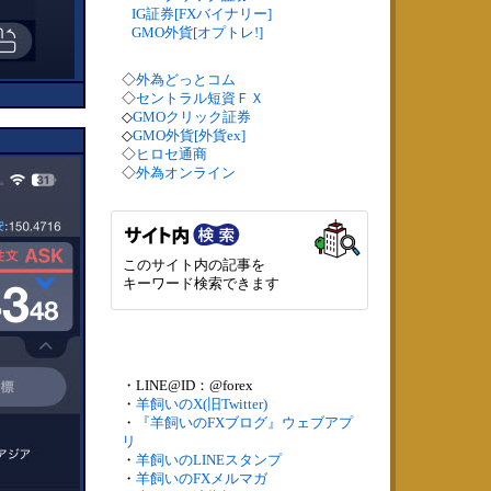
IG証券[FXバイナリー]
GMO外貨[オプトレ!]
◇
外為どっとコム
◇
セントラル短資ＦＸ
◇
GMOクリック証券
◇
GMO外貨[外貨ex]
◇
ヒロセ通商
◇
外為オンライン
このサイト内の記事を
キーワード検索できます
・LINE@ID：@forex
・
羊飼いのX(旧Twitter)
・
『羊飼いのFXブログ』ウェブアプ
リ
・
羊飼いのLINEスタンプ
・
羊飼いのFXメルマガ