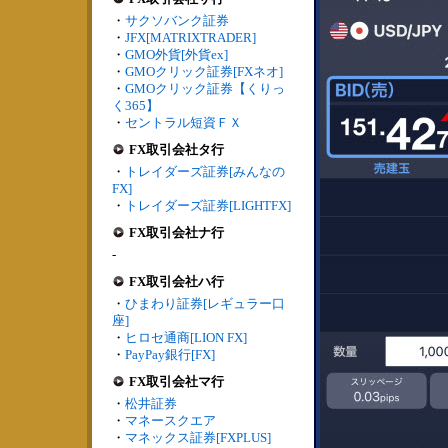
・
サクソバンク証券
・
JFX[MATRIXTRADER]
・
GMO外貨[外貨ex]
・
GMOクリック証券[FXネオ]
・
GMOクリック証券【くりっ
く365】
・
セントラル短資ＦＸ
FX取引会社タ行
・
トレイダーズ証券[みんなの
FX]
・
トレイダーズ証券[LIGHTFX]
FX取引会社ナ行
-
FX取引会社ハ行
・
ひまわり証券[レギュラー口
座]
・
ヒロセ通商[LION FX]
・
PayPay銀行[FX]
FX取引会社マ行
・
松井証券
・
マネースクエア
・
マネックス証券[FXPLUS]