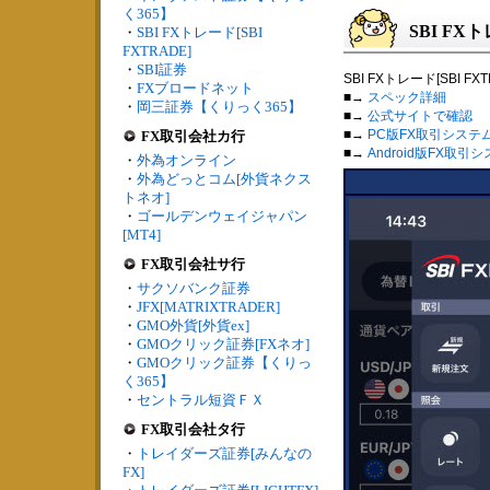
く365】
SBI FXト
・
SBI FXトレード[SBI
FXTRADE]
・
SBI証券
SBI FXトレード[SBI
・
FXブロードネット
■→
スペック詳細
・
岡三証券【くりっく365】
■→
公式サイトで確認
■→
PC版FX取引システ
FX取引会社カ行
■→
Android版FX取引
・
外為オンライン
・
外為どっとコム[外貨ネクス
トネオ]
・
ゴールデンウェイジャパン
[MT4]
FX取引会社サ行
・
サクソバンク証券
・
JFX[MATRIXTRADER]
・
GMO外貨[外貨ex]
・
GMOクリック証券[FXネオ]
・
GMOクリック証券【くりっ
く365】
・
セントラル短資ＦＸ
FX取引会社タ行
・
トレイダーズ証券[みんなの
FX]