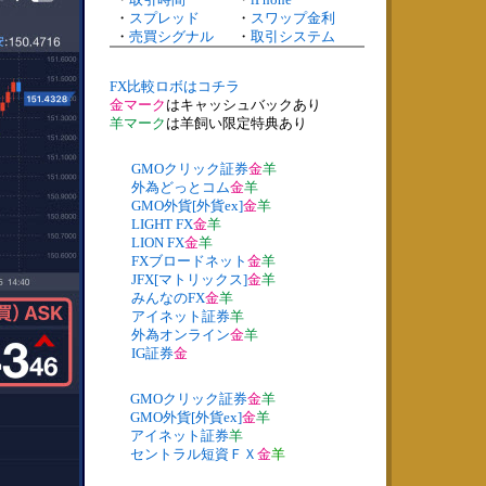
・
スプレッド
・
スワップ金利
・
売買シグナル
・
取引システム
FX比較ロボはコチラ
金マーク
はキャッシュバックあり
羊マーク
は羊飼い限定特典あり
GMOクリック証券
金
羊
外為どっとコム
金
羊
GMO外貨[外貨ex]
金
羊
LIGHT FX
金
羊
LION FX
金
羊
FXブロードネット
金
羊
JFX[マトリックス]
金
羊
みんなのFX
金
羊
アイネット証券
羊
外為オンライン
金
羊
IG証券
金
GMOクリック証券
金
羊
GMO外貨[外貨ex]
金
羊
アイネット証券
羊
セントラル短資ＦＸ
金
羊