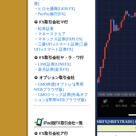
座]
・
ヒロセ通商[LION FX]
・
PayPay銀行[FX]
FX取引会社マ行
・
松井証券
・
マネースクエア
・
マネックス証券[FXPLUS]
・
三菱UFJ eスマート証券[三菱
UFJ eスマート証券FX]
FX取引会社ヤ・ラ・ワ行
・
LINE証券[LINEFX]
・
楽天証券[楽天FX]
オプション取引会社
・
GMO外貨[オプトレ!](専用
WEBブラウザ版)
・
GMOクリック証券[外為オプ
ション](専用WEBブラウザ版)
SBIFX[SBIFXTRA
FX取引会社ア行