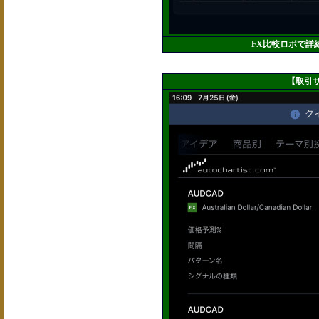
FX比較ロボで詳
【取引サ