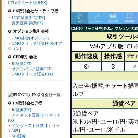
UFJ eスマート証券FX]
FX取引会社ヤ・ラ・ワ行
・
LINE証券[LINEFX]
・
楽天証券[楽天FX]
GMOクリック証券[外為オプション]の
オプション取引会社
取引ツール
・
GMO外貨[オプトレ!]
・
GMOクリック証券[外為オプ
Webアプリ版 iCli
ション]
動作速度
操作感
デザイ
CFD取引会社
・
IG証券CFD
◎
◎
◎
・
サクソバンク証券CFD
・
GMOクリック証券CFD
入出金/振替,チャート描画
ルプ
通貨ペア
FX取引会社ア行
・
IG証券[FX]
5通貨ペア
・
アイネット証券[アイネット
FX]
米ドル/円･ユーロ/円･英
・
インヴァスト証券【くりっ
ル/円･ユーロ/米ドル
く365】
・
SBI証券