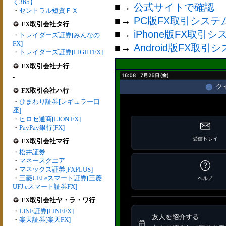
く365】
■→
公式サイトで確認
・
セントラル短資ＦＸ
■→
PC版FX取引システ
FX取引会社タ行
■→
iPhone版FX取引シ
・
トレイダーズ証券[みんなの
FX]
■→
Android版FX取引
・
トレイダーズ証券[LIGHTFX]
FX取引会社ナ行
-
FX取引会社ハ行
・
ひまわり証券[レギュラー口
座]
・
ヒロセ通商[LION FX]
・
PayPay銀行[FX]
FX取引会社マ行
・
松井証券
・
マネースクエア
・
マネックス証券[FXPLUS]
・
三菱UFJ eスマート証券[三菱
UFJ eスマート証券FX]
FX取引会社ヤ・ラ・ワ行
・
LINE証券[LINEFX]
・
楽天証券[楽天FX]