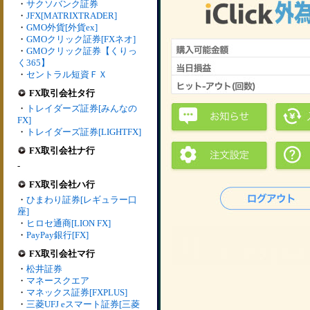
・
サクソバンク証券
・
JFX[MATRIXTRADER]
・
GMO外貨[外貨ex]
・
GMOクリック証券[FXネオ]
・
GMOクリック証券【くりっ
く365】
・
セントラル短資ＦＸ
FX取引会社タ行
・
トレイダーズ証券[みんなの
FX]
・
トレイダーズ証券[LIGHTFX]
FX取引会社ナ行
-
FX取引会社ハ行
・
ひまわり証券[レギュラー口
座]
・
ヒロセ通商[LION FX]
・
PayPay銀行[FX]
FX取引会社マ行
・
松井証券
・
マネースクエア
・
マネックス証券[FXPLUS]
・
三菱UFJ eスマート証券[三菱