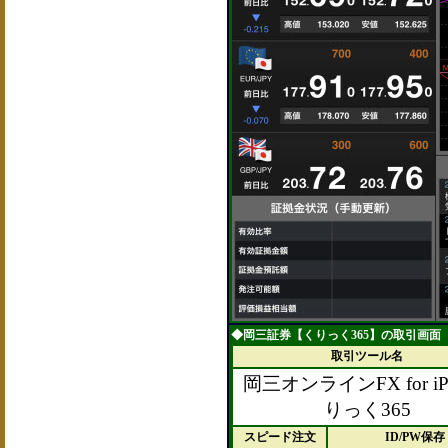
◆岡三証券【くりっく365】の取引画面【
取引ツール名
岡三オンラインFX for iP
りっく365
スピード注文
ID/PW保存