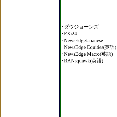
･ダウジョーンズ
･FXi24
･NewsEdgeJapanese
･NewsEdge Equities(英語)
･NewsEdge Macro(英語)
･RANsquawk(英語)