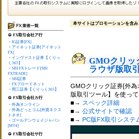
本サイトはプロモーションを含み
FX取引会社ア行
・
IG証券[FX]
・
アイネット証券[アイネット
FX]
・
インヴァスト証券【くりっ
GMOクリッ
く365】
ラウザ版取引
・
SBI FXトレード[SBI
FXTRADE]
・
SBI証券
・
FXブロードネット
GMOクリック証券[外
・
岡三証券【くりっく365】
版取引ツール】
を使って
FX取引会社カ行
■→
スペック詳細
・
外為オンライン
・
外為どっとコム[外貨ネクス
■→
公式サイトで確認
トネオ]
■→
PC版FX取引システ
・
ゴールデンウェイジャパン
[MT4]
FX取引会社サ行