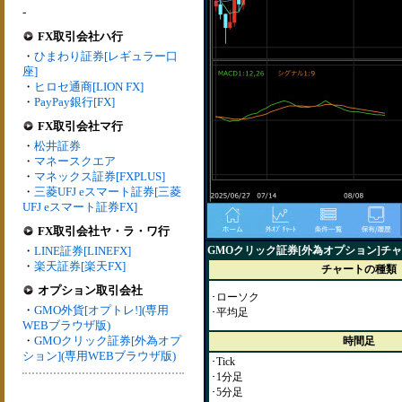
-
FX取引会社ハ行
・
ひまわり証券[レギュラー口
座]
・
ヒロセ通商[LION FX]
・
PayPay銀行[FX]
FX取引会社マ行
・
松井証券
・
マネースクエア
・
マネックス証券[FXPLUS]
・
三菱UFJ eスマート証券[三菱
UFJ eスマート証券FX]
FX取引会社ヤ・ラ・ワ行
・
LINE証券[LINEFX]
GMOクリック証券[外為オプション]チ
・
楽天証券[楽天FX]
チャートの種類
オプション取引会社
･ローソク
・
GMO外貨[オプトレ!](専用
･平均足
WEBブラウザ版)
・
GMOクリック証券[外為オプ
時間足
ション](専用WEBブラウザ版)
･Tick
･1分足
･5分足