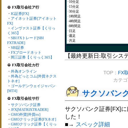
･10分足
･15分足
FX取引会社ア行
･30分足
・
IG証券[FX]
･1時間足
・
アイネット証券[アイネット
･4時間足
FX]
･8時間足
・
インヴァスト証券【くりっ
･日足
く365】
･週足
・
SBI FXトレード[SBI
･月足
FXTRADE]
・
SBI証券
・
FXブロードネット
【最終更新日:取引システム
・
岡三証券【くりっく365】
FX取引会社カ行
・
外為オンライン
TOP：
FX
・
外為どっとコム[外貨ネクス
カテゴ
トネオ]
・
ゴールデンウェイジャパン
[MT4]
サクソバンク証券
FX取引会社サ行
・
サクソバンク証券
サクソバンク証券[FX]
・
JFX[MATRIXTRADER]
・
GMO外貨[外貨ex]
した！
・
GMOクリック証券[FXネオ]
■→
スペック詳細
・
GMOクリック証券【くりっ