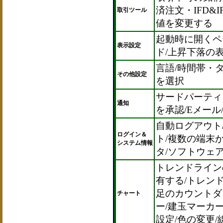
済注文・IFD&
取引ツール
値を変更する
起動時に開くページ/
表示設定
ド/上昇下落の
言語/時間帯・
その他設定
を選択
サードパーティ
通知
を承認/Eメー
自動ログアウト/
ログイン＆
ト/複数の端末
システム情報
タ/ソフトウェ
トレンドライン
有する/トレン
足のカウントダ
チャート
ー/建玉マーカ
設定/色の変更/