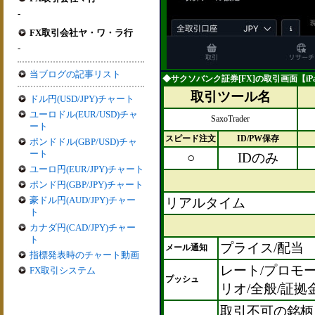
-
FX取引会社ヤ・ワ・ラ行
-
当ブログの記事リスト
◆サクソバンク証券[FX]の取引画面【iP
取引ツール名
ドル円(USD/JPY)チャート
ユーロドル(EUR/USD)チャ
SaxoTrader
ート
スピード注文
ID/PW保存
ポンドドル(GBP/USD)チャ
ート
○
IDのみ
ユーロ円(EUR/JPY)チャート
ポンド円(GBP/JPY)チャート
豪ドル円(AUD/JPY)チャー
リアルタイム
ト
カナダ円(CAD/JPY)チャー
ト
プライス/配当
メール通知
指標発表時のチャート動画
レート/プロモ
FX取引システム
プッシュ
リオ/全般/証拠
取引不可の銘柄を