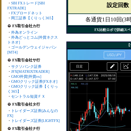
・
SBI FXトレード[SBI
設定回数
FXTRADE]
・
FXブロードネット
・
岡三証券【くりっく365】
各通貨1日10回(3
FX取引会社カ行
FX比較ロボで詳細ス
・
外為オンライン
・
外為どっとコム[外貨ネクス
トネオ]
【
・
ゴールデンウェイジャパン
[MT4]
FX取引会社サ行
・
サクソバンク証券
・
JFX[MATRIXTRADER]
・
GMO外貨[外貨ex]
・
GMOクリック証券[FXネオ]
・
GMOクリック証券【くりっ
く365】
・
セントラル短資ＦＸ
FX取引会社タ行
・
トレイダーズ証券[みんなの
FX]
・
トレイダーズ証券[LIGHTFX]
FX取引会社ナ行