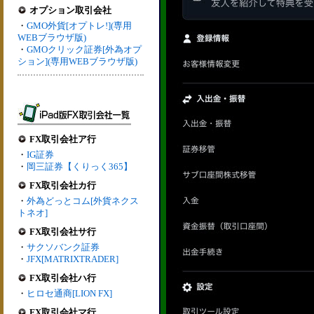
オプション取引会社
・
GMO外貨[オプトレ!](専用
WEBブラウザ版)
・
GMOクリック証券[外為オプ
ション](専用WEBブラウザ版)
FX取引会社ア行
・
IG証券
・
岡三証券【くりっく365】
FX取引会社カ行
・
外為どっとコム[外貨ネクス
トネオ]
FX取引会社サ行
・
サクソバンク証券
・
JFX[MATRIXTRADER]
FX取引会社ハ行
・
ヒロセ通商[LION FX]
FX取引会社マ行